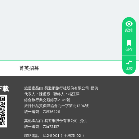
紀錄
儲存
菁英招募
比較
下載
旅遊產品由 易遊網旅行社股份有限公司 提供
代表人：陳甫彥 聯絡人：楊江萍
綜合旅行業交觀綜字2105號
旅行社品質保障協會九一字第北1204號
統一編號：70536126
其他產品由 易遊網股份有限公司 提供
統一編號：70472137
聯絡電話：412-8001 ( 手機加 02 )