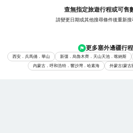
查無指定旅遊行程或可售
請變更日期或其他搜尋條件後重新搜
更多塞外邊疆行
西安．兵馬俑．華山
新彊．烏魯木齊．天山天池．喀納斯
內蒙古．呼和浩特．響沙灣．哈素海
外蒙古(蒙古