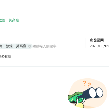
敦煌．莫高窟
出發區間
路．敦煌．莫高窟
報名狀態