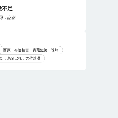
數不足
尋，謝謝！
程
西藏．布達拉宮．青藏鐵路．珠峰
國)．烏蘭巴托．戈壁沙漠