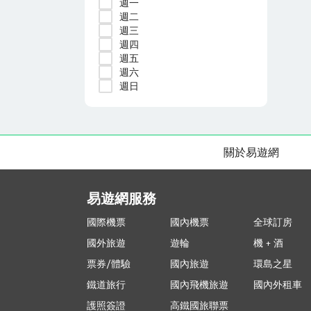
週一
週二
週三
週四
週五
週六
週日
關於易遊網
易遊網服務
國際機票
國內機票
全球訂房
國外旅遊
遊輪
機 + 酒
票券/體驗
國內旅遊
環島之星
鐵道旅行
國內飛機旅遊
國內外租車
護照簽證
高鐵國旅聯票