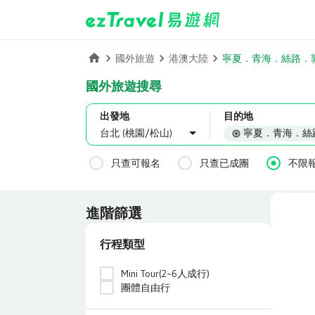
寧夏．青海．絲路．
國外旅遊
港澳大陸
國外旅遊搜尋
出發地
目的地
寧夏．青海．絲
台北 (桃園/松山)
只查可報名
只查已成團
不限
進階篩選
行程類型
Mini Tour(2~6人成行)
團體自由行