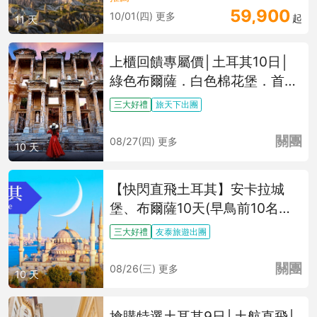
59,900
10/01(四) 更多
起
11 天
上櫃回饋專屬價│土耳其10日│
綠色布爾薩．白色棉花堡．首都
安卡拉．藍色清真寺．艾菲索斯
三大好禮
旅天下出團
古城．卡帕多奇亞連泊
關團
08/27(四) 更多
10 天
【快閃直飛土耳其】安卡拉城
堡、布爾薩10天(早鳥前10名送
領司導小費)
三大好禮
友泰旅遊出團
關團
08/26(三) 更多
10 天
搶購特選土耳其9日│土航直飛│