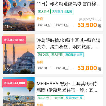
11日】報名就送熱氣球 雪白棉堡
卡帕多奇亞連泊 千年地下城 藍
三大好禮
天海旅行社出團
色清真寺
推薦
原價
53,900
元
53,500
08/14(五) | 08/21(五) 更多
起
11 天
晚鳥限時搶♯幻藍土耳其~藍色清
最高降$10,100
真寺、純白棉堡、洞穴旅館、番
紅花10日(當日抵達)
送500元
三大好禮
東南旅遊出團
推薦
53,800
08/10(一) | 08/19(三) 更多
起
10 天
MERHABA 您好~土耳其9天特
最高降$44,800
惠團 (伊斯坦堡住宿一晚；五星
七晚；8/27 截止銷售)
送400元
三大好禮
鳳凰旅遊出團
推薦