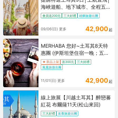
海峽遊船、地下城市、全程五
星、6大世界文化遺產之旅
會員送200元
三大好禮
雄獅旅遊出團
42,900
09/06(日) 更多
起
9 天
MERHABA 您好~土耳其8天特
惠團 (伊斯坦堡住宿一晚；五星
六晚
★ 新品上架
送300元
三大好禮
鳳凰旅遊出團
42,900
11/01(日) 更多
起
8 天
線上旅展【川越土耳其】醉戀蕃
紅花 布爾薩11天(松山來回)
三大好禮
友泰旅遊出團