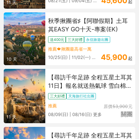
45,600
08/21(五) | 09/04(五) 更多
起
11 天
秋季揪團省♯【阿聯假期】土耳
其EASY GO十天-專案(EK)
送400元
三大好禮
永信旅遊出團
推薦🍁揪團最高省一萬
45,900
10/25(日) | 11/02(一) 更多
起
10 天
【尋訪千年足跡 全程五星土耳其
11日】報名就送熱氣球 雪白棉堡
卡帕多奇亞連泊 千年地下城 藍
三大好禮
天海旅行社出團
色清真寺
推薦
原價
53,900
元
關團
08/09(日) | 08/16(日) 更多
11 天
【尋訪千年足跡 全程五星土耳其