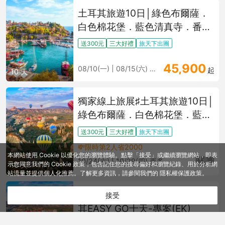
土耳其旅遊10日│綠色布爾薩．
白色棉花堡．藍色清真寺．番紅
花城．艾菲索斯古城．卡帕多奇
送300元
三大好禮
旅天下出團
亞連泊
45,900
08/10(一) | 08/15(六) 更多
起
10 天
獨家線上旅展♯土耳其旅遊10日│
綠色布爾薩．白色棉花堡．藍色
清真寺．番紅花城．艾菲索斯．
送300元
三大好禮
旅天下出團
卡帕多奇亞．洞穴飯店體驗
💸限時第2人省2000
本網站使用 Cookie 以優化您的瀏覽體驗。點擊「接受」或繼續瀏覽網站，即表
關團
10/24(六) | 10/29(四) 更多
示您同意我們的 Cookie 政策，包含記住您的搜尋偏好和瀏覽紀錄、用於分析網
10 天
站流量並提供個人化推薦。了解更多資訊，請參閱我們的
隱私權保護政策
。
秋季揪團省♯【阿聯假期】土耳
接受
其EASY GO十天-專案(EK)
取消