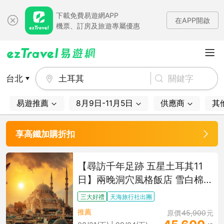
下載免費易遊網APP
在APP開啟
機票、訂房及旅遊專屬優惠
台北
土耳其
易遊推薦
8月9日-11月5日
供應商
其
享高鐵加購折扣
【尋訪千年足跡 五星土耳其11
日】兩晚洞穴風格飯店 雪白棉堡
艾菲索斯 千年地下城 藍色清真
三大好禮
天海旅行社出團
寺(周五出發)
推薦
原價
45,900
元