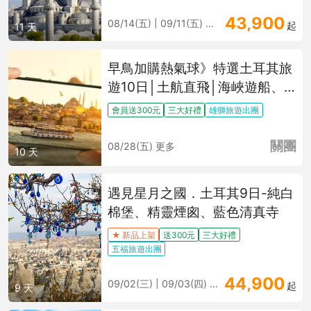
43,900
08/14(五) | 09/11(五) 更多
起
11 天
早鳥加購熱氣球》特選土耳其旅
遊10日│土航直飛│海峽遊船、
希臘風情小鎮、五星飯店、7大
會員送300元
三大好禮
雄獅旅遊出團
世界文化遺產
關團
08/28(五) 更多
10 天
遇見星月之國．土耳其9日-純白
棉堡、精靈煙囪、藍色清真寺
★ 新品上架
送300元
三大好禮
五福旅遊出團
44,900
09/02(三) | 09/03(四) 更多
起
9 天