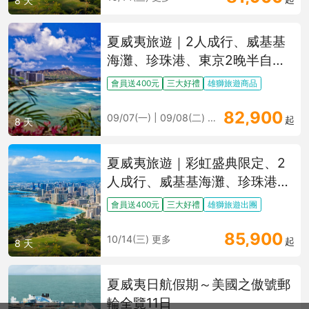
8 天
夏威夷旅遊｜2人成行、威基基
海灘、珍珠港、東京2晚半自由
行8日
會員送400元
三大好禮
雄獅旅遊商品
82,900
09/07(一) | 09/08(二) 更多
起
8 天
夏威夷旅遊｜彩虹盛典限定、2
人成行、威基基海灘、珍珠港、
檀香山之星晚宴、東京轉機半自
會員送400元
三大好禮
雄獅旅遊出團
由行8日
85,900
10/14(三) 更多
起
8 天
夏威夷日航假期～美國之傲號郵
輪全覽11日