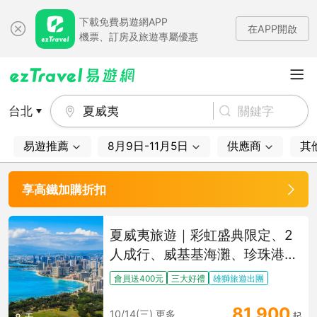
下載免費易遊網APP
在APP開啟
機票、訂房及旅遊專屬優惠
台北
夏威夷
易遊推薦
8月9日-11月5日
供應商
其
享高鐵加購折扣
夏威夷旅遊｜彩虹盛典限定、2
人成行、威基基海灘、珍珠港、
檀香山之星晚宴、關島轉機半自
會員送400元
三大好禮
雄獅旅遊出團
由行8日
81,900
10/14(三) 更多
起