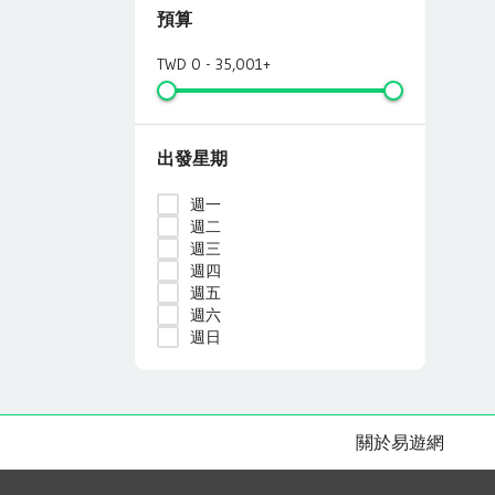
預算
TWD 0 - 35,001+
出發星期
週一
週二
週三
週四
週五
週六
週日
關於易遊網