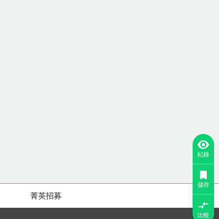
紀錄
儲存
菁英招募
比較