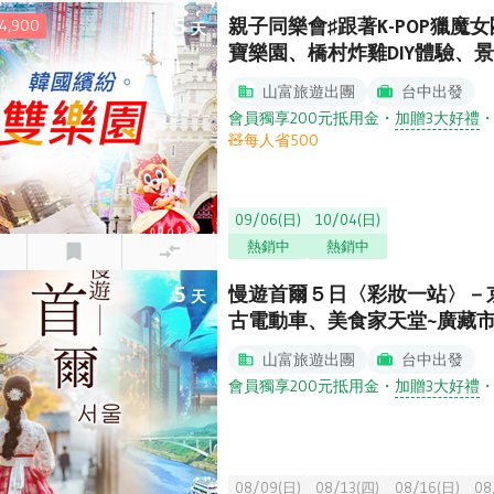
5
親子同樂會♯跟著K-POP獵
,900
天
寶樂園、橋村炸雞DIY體驗、
山富旅遊出團
台中出發
會員獨享200元抵用金
・
加贈3大好禮
🧸每人省500
09/06(日)
10/04(日)
熱銷中
熱銷中
5
慢遊首爾５日〈彩妝一站〉－京
天
古電動車、美食家天堂~廣藏市
山富旅遊出團
台中出發
會員獨享200元抵用金
・
加贈3大好禮
08/09(日)
08/13(四)
08/16(日)
08