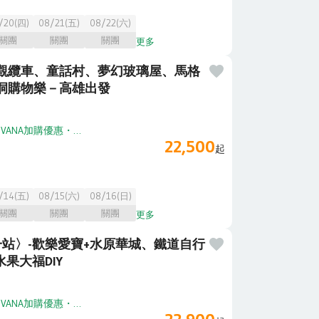
/20(四)
08/21(五)
08/22(六)
關團
關團
關團
更多
觀纜車、童話村、夢幻玻璃屋、馬格
洞購物樂－高雄出發
・
VANA加購優惠
・
享高鐵加購折扣
22,500
起
/14(五)
08/15(六)
08/16(日)
關團
關團
關團
更多
站〉-歡樂愛寶+水原華城、鐵道自行
果大福DIY
・
VANA加購優惠
・
享高鐵加購折扣