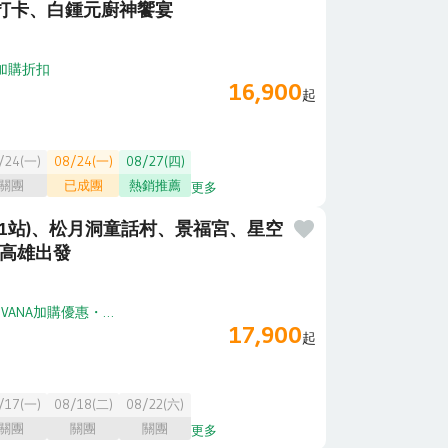
打卡、白鍾元廚神饗宴
加購折扣
16,900
起
/24(一)
08/24(一)
08/27(四)
關團
已成團
熱銷推薦
更多
1站)、松月洞童話村、景福宮、星空
-高雄出發
・
VANA加購優惠
・
享高鐵加購折扣
17,900
起
/17(一)
08/18(二)
08/22(六)
關團
關團
關團
更多