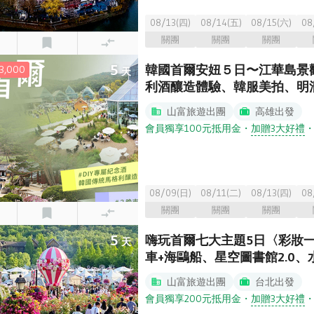
08/13(四)
08/14(五)
08/15(六)
08
關團
關團
關團
5
韓國首爾安妞５日〜江華島景
,000
天
利酒釀造體驗、韓服美拍、明
山富旅遊出團
高雄出發
會員獨享100元抵用金
・
加贈3大好禮
08/09(日)
08/11(二)
08/13(四)
08
關團
關團
關團
5
嗨玩首爾七大主題5日〈彩妝一
天
車+海鷗船、星空圖書館2.0、水
山富旅遊出團
台北出發
會員獨享200元抵用金
・
加贈3大好禮