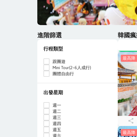
進階篩選
韓國瘋
行程類型
最高降 9
跟團遊
Mini Tour(2~6人成行)
團體自由行
出發星期
週一
週二
週三
週四
週五
最高降 6
週六