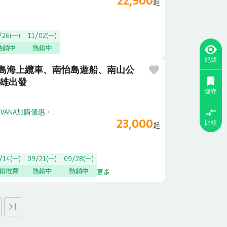
22,900
起
/26(一)
11/02(一)
熱銷中
熱銷中
紀錄
扶島海上纜車、南怡島遊船、南山公
高雄出發
儲存
・
VANA加購優惠
・
享高鐵加購折扣
23,000
比較
起
/14(一)
09/21(一)
09/28(一)
銷推薦
熱銷中
熱銷中
更多