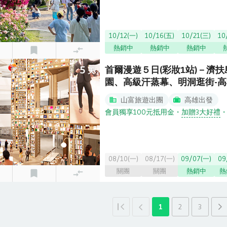
10/12(一)
10/16(五)
10/21(三)
10
熱銷中
熱銷中
熱銷中
5
首爾漫遊５日(彩妝1站)－濟
天
園、高級汗蒸幕、明洞逛街-
山富旅遊出團
高雄出發
會員獨享100元抵用金
・
加贈3大好禮
08/10(一)
08/17(一)
09/07(一)
09
關團
關團
熱銷中
熱
1
2
3