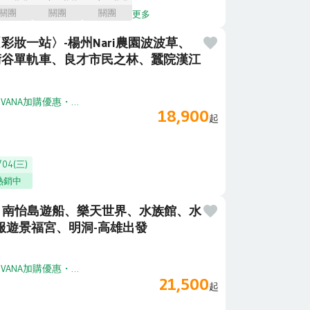
關團
關團
關團
更多
彩妝一站〉-楊州Nari農園波波草、
術谷單軌車、良才市民之林、蠶院漢江
・
VANA加購優惠
・
享高鐵加購折扣
18,900
起
/04(三)
熱銷中
－南怡島遊船、樂天世界、水族館、水
韓服遊景福宮、明洞-高雄出發
・
VANA加購優惠
・
享高鐵加購折扣
21,500
起