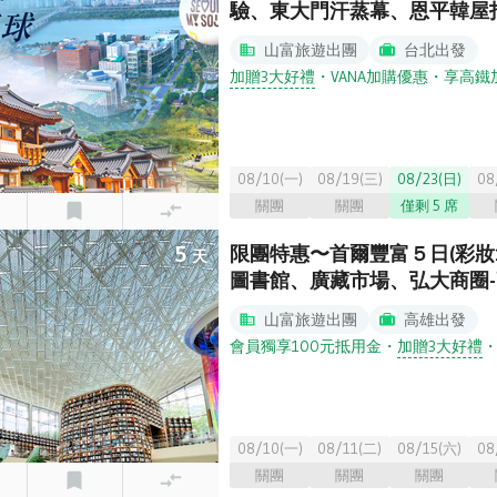
驗、東大門汗蒸幕、恩平韓屋
山富旅遊出團
台北出發
加贈3大好禮
・
VANA加購優惠
・
享高鐵
08/10(一)
08/19(三)
08/23(日)
08
關團
關團
僅剩 5 席
5
限團特惠〜首爾豐富５日(彩妝
天
圖書館、廣藏市場、弘大商圈
山富旅遊出團
高雄出發
會員獨享100元抵用金
・
加贈3大好禮
08/10(一)
08/11(二)
08/15(六)
08
關團
關團
關團