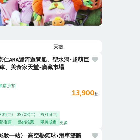
天數
仁ARA運河遊覽船、聖水洞~超萌巨
動車、美食家天堂~廣藏市場
加購折扣
13,900
起
/01(二)
09/08(二)
09/15(二)
銷推薦
熱銷推薦
即將成團
更多
彩妝一站〉-高空熱氣球+滑車雙體