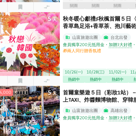
關團
關團
關團
5
秋冬暖心獻禮♯秋楓首爾５日〈
天
香草島足浴+香草茶、抱川藝
公園
山富旅遊出團
台北出發
會員獨享200元抵用金
・
加贈3大好禮
🎁兩人同行贈香氛禮
10/26(一)
10/28(三)
11/02(一)
11
熱銷中
熱銷中
熱銷中
5
首爾童樂遊５日（彩妝1站）
,000
天
上TAXI、炸醬麵博物館、穿
山富旅遊出團
高雄出發
會員獨享200元抵用金
・
加贈3大好禮