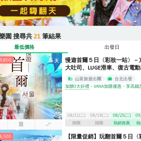
樂園
搜尋
共
21
筆結果
最低價格
出發日
5
慢遊首爾５日〈彩妝一站〉－京
,800
天
大吐司、LUGE滑車、復古電
山富旅遊出團
台北出發
加贈3大好禮
・
VANA加購優惠
・
享高鐵
08/11(二)
08/18(二)
08/25(二)
09
關團
關團
熱銷推薦
熱
5
【限量促銷】玩翻首爾５日〈
,500
天