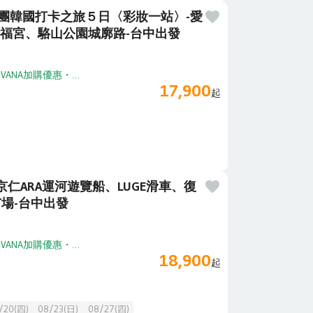
魔女團韓國打卡之旅５日〈彩妝一站〉-愛
景福宮、駱山公園城廓路-台中出發
・
VANA加購優惠
・
享高鐵加購折扣
17,900
起
仁ARA運河遊覽船、LUGE滑車、復
場-台中出發
・
VANA加購優惠
・
享高鐵加購折扣
18,900
起
/20(四)
08/23(日)
08/27(四)