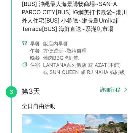
[BUS] 沖繩最大海景購物商場~SAN-A
PARCO CITY[BUS] IG網美打卡最愛~港川
外人住宅[BUS] 小希臘~瀨長島Umikaji
Terrace[BUS] 海鮮直送~系滿魚市場
早餐
飯店內早餐
午餐
方便遊玩~敬請自理
晚餐
燒肉BBQ吃到飽
【瀨長島Umikaji Terrace複合型屋台村】
住宿
LANTANA系列飯店 或 AZAT(本館)
或 SUN QUEEN 或 RJ NAHA 或同級
詳細行程
第3天
3
全日自由活動