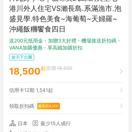
港川外人住宅VS瀨長島.系滿漁市.泡
盛見學.特色美食~海葡萄~天婦羅~
沖繩飯糰饗食四日
送200元抵用金・加贈3大好禮・機場接送折扣碼・
VANA加購優惠・享高鐵加購折扣
旅天下出團
起
原價
18,500
18,500
信用卡12期 1,541起
領取折扣碼
最高折4,000
日本
最少15人成行