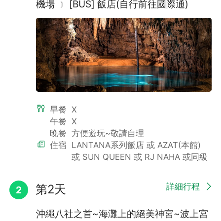
機場 ﹞ [BUS] 飯店(自行前往國際通)
早餐
X
午餐
X
晚餐
方便遊玩~敬請自理
住宿
LANTANA系列飯店 或 AZAT(本館)
【系滿魚市場】
或 SUN QUEEN 或 RJ NAHA 或同級
這裡販售來自琉球海港直送前來的各式類海鮮，物鮮美味！
詳細行程
第2天
2
沖繩八社之首~海灘上的絕美神宮~波上宮