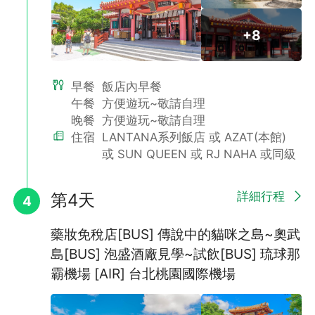
+8
早餐
飯店內早餐
★沖繩單軌電車圖示★
午餐
方便遊玩~敬請自理
晚餐
方便遊玩~敬請自理
住宿
LANTANA系列飯店 或 AZAT(本館)
或 SUN QUEEN 或 RJ NAHA 或同級
詳細行程
第4天
4
藥妝免稅店[BUS] 傳說中的貓咪之島~奧武
島[BUS] 泡盛酒廠見學~試飲[BUS] 琉球那
霸機場 [AIR] 台北桃園國際機場