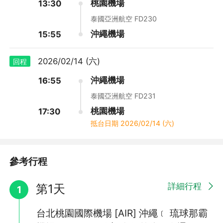
桃園機場
13:30
一，鮮紅色的傳統日式古神社建築，神社中供奉著國土守護神，是
當地最著名的神社。
泰國亞洲航空 FD230
沖繩機場
15:55
2026/02/14 (六)
回程
沖繩機場
16:55
泰國亞洲航空 FD231
桃園機場
17:30
抵台日期
2026/02/14 (六)
參考行程
【SAN-A浦添西海岸PARCO CITY】
2019年6月27日全新開幕的PARCO CITY,位於中部的浦添西海岸,
是一棟具有地上六層樓的複合式商業建築,由沖繩超市集團SAN-A
詳細行程
第1天
1
與日本百貨公司PARCO聯手經營,這裡有250間左右的店舖,其中94
間為首次進駐中繩,可謂獨佔鰲頭,在這裡食衣住行都可以滿足大家
台北桃園國際機場 [AIR] 沖繩﹝ 琉球那霸
購物的強烈需求喔!