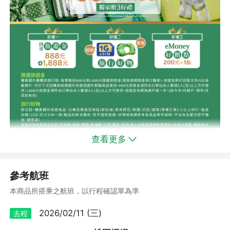
★☆★☆
沖繩
★☆★☆
北緯26度的絢美、直飛只要７５分鐘，離台灣最近的熱情珍珠‧無
法複製的東方夏威夷，那是一塊整年沐浴燦爛陽光的亞熱帶土地。
碧藍的大海與鮮花盛開的大地，位於北緯 26 度的地方，這是日本
人心目中的香格里拉！沖繩島因為迷人的自然風光而引人入勝，更
因為美國海軍基地的設立而聞名於世。這兒有海洋世界、有叢林密
野、有日本傳統風情、有美國經典時尚……這就是沖繩～與夏威
夷、邁阿密、巴哈馬一起，被喻為世界四大海濱觀光勝地的沖繩！
查看更多
參考航班
本商品所搭乘之航班，以行程確認單為準
2026/02/11 (三)
【波上宮】
去程
矗立於海岸上，擁抱海天一色的沙灘美景，這是沖繩八大神社之