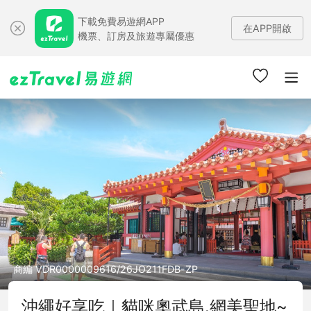
下載免費易遊網APP
在APP開啟
機票、訂房及旅遊專屬優惠
商編 VDR0000009616/26JO211FDB-ZP
沖繩好享吃｜貓咪奧武島.網美聖地~