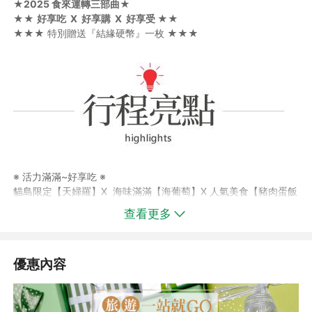
★2025
食來運轉三部曲★
★★
好享吃 X 好享購 X 好享受
★★
★★★ 特別贈送『結緣硬幣』一枚 ★★★
※ 活力滿滿~好享吃 ※
貓島限定【天婦羅】X 海味滿滿【海葡萄】X 人氣美食【豬肉蛋飯
糰】
查看更多
※ 舒壓暖心~好享受 ※
琉球八社之首【波之上神宮】X IG推薦【小希臘瀨長島】X 網美聖
地【港川外人住宅】
優惠內容
※ 好逛好買~好享購 ※
購物美食集散地【國際通】X 沖繩最大購物中心【海景商場
PARCO CITY】