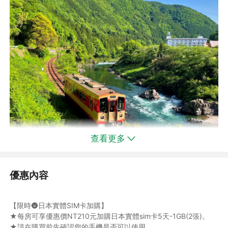
查看更多
鄉村鐵道搭乘體驗「長良川鐵道」
徜徉日本三大清流的「木曾三川」上，欣賞川畔的自然鄉村風光
優惠內容
長良川鐵道是行駛於約日本中央位置的岐阜縣美濃加茂市與郡上市
之間，以及日本三大清流之一長良川的上游的當地列車。優雅流動
的清澈河水給人們的生活帶來了豐饒，其流域形成了與水相關的獨
【限時🌚日本實體SIM卡加購】
特文化。春天櫻花盛開、夏天綠蔭成林、秋天紅葉如花、冬天呈現
★每房可享優惠價NT210元加購日本實體sim卡5天-1GB(2張)。
一片銀色世界，每個季節都可以看到不同的景象。
★請在購買前先確認您的手機是否可以使用。