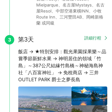
Mielparque、名古屋Mystays、名古
屋Resol、中部空港東橫INN、小牧
Route Inn、三河豐田AB、岡崎新格
蘭 或同級
詳細行程
第3天
3
神秘海島神社「八百富神社」
以保佑開運、安產和結緣而著名的能量景點
飯店 → ★特別安排：觀光果園採果樂～品
八百富神社建於1181年，以保佑開運、安產和結緣而著名，神社內
嘗季節新鮮水果 → 神明居住的領域「竹
的香油錢箱旁邊放置著「福種錢」，也就是台灣人說的「錢母」，
島」～387公尺結緣竹島橋～神秘海島神
用100日幣換了之後放進自己的錢包，能夠保佑生財，還有日本很
見的「大大吉」籤，讓許多到訪的旅客忍不住試試看呢！
社「八百富神社」 → 免稅商店 → 三井
OUTLET PARK 爵士之夢長島