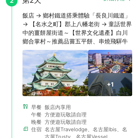
第2天
2
飯店 → 鄉村鐵道搭乘體驗「長良川鐵道」
→ 【名水之町】郡上八幡老街 → 童話世界
中的薑餅屋街道～【世界文化遺產】白川
不再提醒
下載APP
鄉合掌村～推薦品嘗五平餅、串燒飛驒牛
387公尺結緣竹島橋
日本唯一一座跨海橋的海上鳥居
「竹島橋」又被稱為結緣之橋，據說單身者過橋時只要想著喜歡的
+1
對象就能得到幸福。橋上橫跨著一座鳥居，是日本唯一一座跨海橋
的海上鳥居，越過鳥居就進入了神的領域，整個竹島都是神的居
所，據說來到這裡能獲得能量。
早餐
飯店內享用
午餐
方便遊玩敬請自理
晚餐
方便遊玩敬請自理
住宿
名古屋Travelodge、名古屋Ibis、名
古屋Trusty、名古屋Vessel、