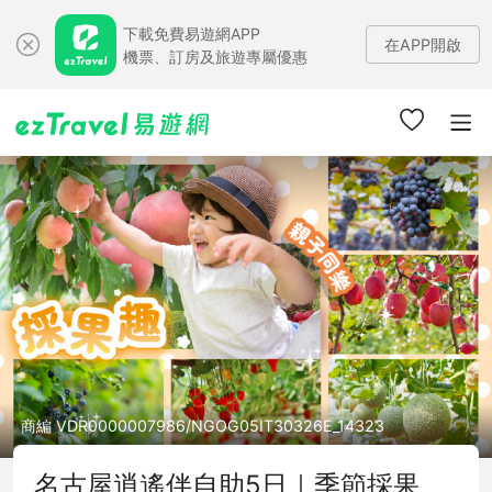
下載免費易遊網APP
在APP開啟
機票、訂房及旅遊專屬優惠
商編 VDR0000007986/NGOG05IT30326E_14323
名古屋逍遙伴自助5日｜季節採果