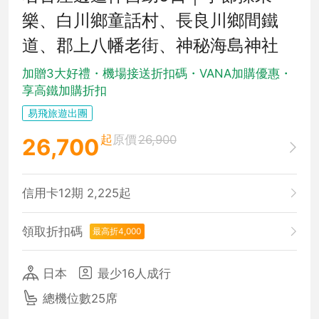
樂、白川鄉童話村、長良川鄉間鐵
道、郡上八幡老街、神秘海島神社
加贈3大好禮・機場接送折扣碼・VANA加購優惠・
享高鐵加購折扣
易飛旅遊出團
起
原價
26,900
26,700
信用卡12期 2,225起
領取折扣碼
最高折4,000
日本
最少16人成行
總機位數25席