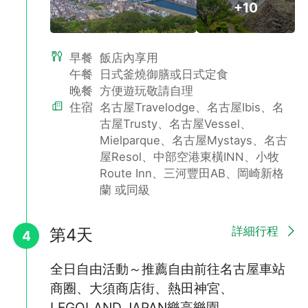
+10
早餐
飯店內享用
午餐
日式釜燒御膳或日式定食
晚餐
方便遊玩敬請自理
【名水之町】郡上八幡老街
住宿
名古屋Travelodge、名古屋Ibis、名
漫步江戶時期和風小店舖，錦鯉悠遊街旁水道中
郡上古城自古以來就因為水源清徹而聞名全日本，郡上地區的排水
古屋Trusty、名古屋Vessel、
與水利規劃更是堪稱日本之最。在票選日本百選名水中，第一個被
Mielparque、名古屋Mystays、名古
選上的就是郡上八幡的宗祗水。郡上八幡保留了江戶時期的建築風
屋Resol、中部空港東橫INN、小牧
貌，在春夏秋的季節中漫步在古街上，兩旁的排水道裡因為水質乾
Route Inn、三河豐田AB、岡崎新格
淨還能觀賞到錦鯉漫游其中。古城兩旁有很多獨特的日式風味小店
蘭 或同級
鋪，讓您細細品味當時江戶時代的熱鬧景象。
詳細行程
第4天
4
全日自由活動～推薦自由前往名古屋車站
商圈、大須商店街、熱田神宮、
LEGOLAND JAPAN樂高樂園