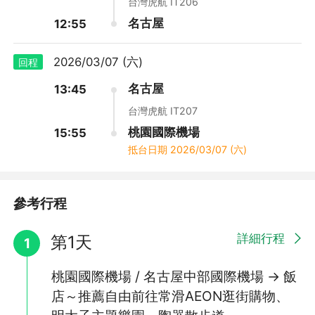
台灣虎航 IT206
名古屋
12:55
🍓體驗鄉村鐵路風光～長良川鐵道🍓特別安排～季節採果體驗🍓世
2026/03/07 (六)
回程
界文化遺產～白川鄉合掌村🍓神秘海上神社～竹島八百富神社🍓名
水之町～岐阜小京都「郡上八幡」🍓名古屋近郊最大級OUTLET～
名古屋
13:45
爵士之夢長島🍓虎航早去午回～小資伴自助暢玩5天
台灣虎航 IT207
桃園國際機場
15:55
抵台日期
2026/03/07 (六)
白川鄉合掌村
世界文化遺產‧米其林三星景點
參考行程
合掌造故名思義是形似兩手合掌的建築物，使用茅和蒿等建材，使
屋頂可承受厚重積雪，也可讓積雪自然崩落不致壓毀屋頂。合掌村
詳細行程
第1天
位於深山，因此形成了獨特的風俗文化，讓「合掌造」流傳至今，
1
也更增添神秘美感。於1996年登錄為世界文化遺產。
桃園國際機場 / 名古屋中部國際機場 → 飯
店～推薦自由前往常滑AEON逛街購物、