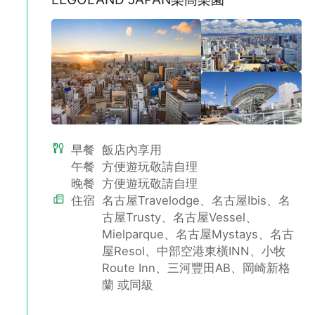
三井OUTLET PARK 爵士之夢長島
日本大級購物商場，採購血拚的聖地
位於日本中部日本最大購物OUTLET。這裡共有240家的特價商品
購物城。國際著名奢侈品牌及國內外的人氣精品店、前衛時尚的兒
早餐
飯店內享用
童服飾、男式・女式皮革製品・配飾、運動及戶外用品等應有盡
午餐
方便遊玩敬請自理
有，是一家讓人想來了又來的特價商品購物城。
晚餐
方便遊玩敬請自理
住宿
名古屋Travelodge、名古屋Ibis、名
古屋Trusty、名古屋Vessel、
Mielparque、名古屋Mystays、名古
屋Resol、中部空港東橫INN、小牧
Route Inn、三河豐田AB、岡崎新格
蘭 或同級