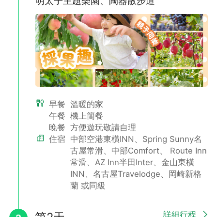
明太子主題樂園、陶器散步道
神的領域～竹島
早餐
溫暖的家
整座島嶼都被指定為日本國家天然紀念物
午餐
機上簡餐
「竹島」是位於三河灣內的面積為5800坪的小島，整座島嶼繞一
晚餐
方便遊玩敬請自理
圈才620公尺，大約30分鐘就可以走完。整座竹島都被指定為日本
住宿
中部空港東橫INN、Spring Sunny名
國家天然紀念物，自然生態非常豐富，登上島上的小山，可以眺望
古屋常滑、中部Comfort、 Route Inn
海上的風景，展現在您眼前的絕美景色一定會給您留下深刻的印
常滑、AZ Inn半田Inter、金山東橫
象。
INN、名古屋Travelodge、岡崎新格
蘭 或同級
詳細行程