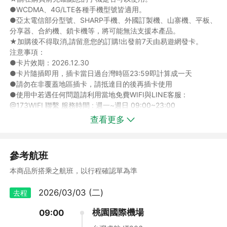
●WCDMA、4G/LTE各種手機型號皆適用。
●亞太電信部分型號、SHARP手機、外國訂製機、山寨機、平板、
分享器、合約機、鎖卡機等，將可能無法支援本產品。
★加購後不得取消,請留意您的訂購!出發前7天由易遊網發卡。
注意事項：
●卡片效期：2026.12.30
●卡片隨插即用，插卡當日過台灣時區23:59即計算成一天
●請勿在非覆蓋地區插卡，請抵達目的後再插卡使用
●使用中若遇任何問題請利用當地免費WIFI與LINE客服 :
@173WIFI 聯繫 服務時間 : 週一~週日 09:00~23:00
查看更多
【限時🔮日本eSIM加購】
★每房可享優惠價NT170元加購日本esim卡5天-2GB
※實際採摘的水果依照行程說明為主
⭐請在購買前先檢查手機是否可以使用eSIM
觀光果園採果樂
參考航班
【查看適用裝置型號】
邊採邊吃～品嘗季節新鮮水果
★出券後不得取消,請留意您的加購!
本商品所搭乘之航班，以行程確認單為準
享受採摘當季水果的樂趣。水果季節參考：12月底～５月中旬以採
注意事項：
草莓為主。5月下旬～6月上旬櫻桃、6月上旬～9月中旬哈密瓜或
1.請在購買前先檢查手機是否可以使用eSIM：開啟撥號介面輸入
2026/03/03 (二)
去程
芒果或水蜜桃、8月中旬～10月中旬葡萄或水梨、10月上旬～12月
*#06#，如出現EID的條碼或文字，表示該手機支援eSIM。
下旬橘子。
桃園國際機場
2.此方案開通後開始計算每日24小時，建議「出發當日」啟用且需
09:00
在有網路環境情況下裝置。