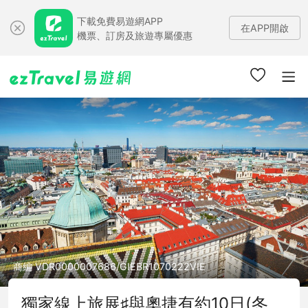
下載免費易遊網APP
在APP開啟
機票、訂房及旅遊專屬優惠
商編 VDR0000007686/GIEBR1070222VIE
獨家線上旅展♯與奧捷有約10日(冬