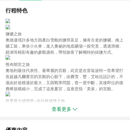
行程特色
鹽礦之旅
奧德邊境許多地方因產白雪般的鹽而富足，擁有古老的鹽礦。換上
礦工裝，乘坐小火車，進入奧祕的地底礦場一探究竟，透過滑梯、
鏡湖等精彩有趣的參觀過程，帶領旅客了解獨特的採鹽方式。
熊布朗宮之旅
奧地利最佳代表性、最華麗的宮殿，此宮是在雷翁波特一世希望打
造超越凡爾賽宮的宮殿的心願下，由費雪．豐．艾哈拉設計的，不
過由於規模過於龐大，又因戰爭問題，曾一度中斷，其後即位的後
裔將規模縮小，完成了這座夏宮，這座意指「美泉」的宮殿。
世界最大城堡群~布拉格城堡之旅
位於伏爾他瓦河左岸小山丘上，經歷無數朝代更迭整修重建，直至
查看更多
18世紀瑪麗亞泰瑞莎時期又一次大規模整修才逐漸有今日之風貌。
布拉格城堡有教堂、花園、宮殿，佔地面積廣大令人嘆為觀止，聖
維特主教座堂、舊皇宮等廳堂都是參觀重點。
優惠內容