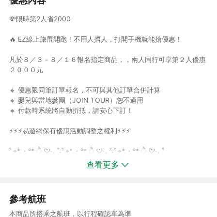
布拉格伏爾塔瓦河遊船之旅
💸限時第2人省2000
乘坐伏爾塔瓦河的遊船，用不同的角度來欣賞河岸邊的各式建築，
在讚嘆的同時會懷疑自己身陷夢境中。
🔥 EZ線上旅展開跑！不用人擠人，打開手機就能搶優惠！
凡於８／３－８／１６報名指定商品，，兩人同行可享第２人優惠
捷克最美童話小鎮~庫倫諾夫
２０００元
1992年被聯合國指定為世界文化遺產的庫倫洛夫小鎮(又稱CK小
鎮)，在此彷彿走入中古世紀時光，其建築、街道、教堂、要塞等
🔸 優惠限同筆訂單報名，不可與其他訂單合併計算
散發出濃郁的古典氣息，令人發思古之幽情。
🔸 嬰兒與當地參團（JOIN TOUR）恕不適用
🔸 付款時系統將自動折抵，請安心下訂！
夢幻湖區小鎮~哈斯塔特
湖畔山坡上色彩柔和的歐式木造建築，以群山為背景，映著碧綠的
⚡⚡⚡易遊網保有優惠活動調整之權利⚡⚡⚡
湖水，猶如仙境童話般美麗，正是奧地利最具代表性的風景。
˚˳⌖*.・°* ੈ ♡‧₊ ˚˖˚˳⌖*.・°* ੈ ♡‧₊ ˚˖˚˳⌖*.・°* ੈ ♡‧₊ ˚
查看更多
▸布拉格市民會館風味餐 ▸皮爾森啤酒館風味餐 ▸維也納必吃豬
參考航班
肋排 ▸CK小鎮地窖餐廳風味餐 ▸湖區鱒魚料理 ▸維也納炸豬排
本商品所搭乘之航班，以行程確認單為準
料理 ▸德國豬腳風味餐