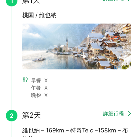
第1天
1
桃園 / 維也納
✨ 愛在歐洲・蜜月限定好禮 ✨
🎁 凡一年內新婚或出發當月為結婚周年，即可獲贈蜜月好禮一
份。
📌 請提供結婚登記證明，以及收件人、聯絡電話、郵寄地址即
可。
早餐
X
午餐
X
📦 贈禮將於出發前寄出，請提前提供資料，一起收藏旅程中的幸
晚餐
X
福回憶！👰🤵
詳細行程
第2天
2
維也納 – 169km – 特奇Telc –158km – 布