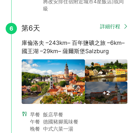
將改安排住宿附近城市4星飯店)或同
級
詳細行程
第6天
6
庫倫洛夫 –243km– 百年鹽礦之旅 –6km–
國王湖 –29km– 薩爾斯堡Salzburg
+2
早餐
飯店早餐
午餐
德國豬腳風味餐
晚餐
中式六菜一湯