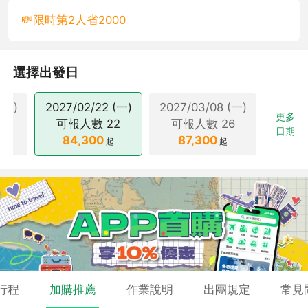
💸限時第2人省2000
選擇出發日
(一)
2027/02/22 (一)
2027/03/08 (一)
2027/
更多
24
可報人數
22
可報人數
26
可
日期
84,300
87,300
87
起
起
起
行程
加購推薦
作業說明
出團規定
常見