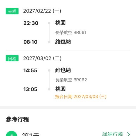
2027/02/22 (一)
去程
每位團員均享：全程導覽耳機一付、行李束帶一條（全團同色）、
桃園
22:30
💚 生日月限定．暖心獻禮 🎂
歐規轉接插頭一個。
長榮航空 BR061
凡參加指定行程，且出發日為旅客生日當月，即可獲贈壽星生日禮
＜註＞
維也納
08:10
乙份（每位壽星限贈乙份），讓易遊網陪您一起歡慶生日，為旅程
增添更多驚喜與美好回憶！🎁✨
❶使用全新耳塞式導覽耳機，不重覆使用，無衛生疑慮；行程結束
後您可帶回家繼續使用。
2027/03/02 (二)
回程
🎀壽星生日禮須由旅客主動申請，並提供護照資料以供資格審核；
未提出申請者，視同放棄本項優惠。
❷耳機主機及收納袋請於返國時交還給領隊人員，如有遺失需賠償
維也納
14:55
📦壽星生日禮將於出發前由廠商寄出，請提前提供收件人、聯絡電
每台費用台幣2000元。
長榮航空 BR062
話及郵寄地址。
桃園
✳️本活動不適用於嬰兒及 JOIN TOUR（當地參團）旅客。
13:05
抵台日期
2027/03/03 (三)
˚˳⌖*.・°* ੈ ♡‧₊ ˚˖˚˳⌖*.・°* ੈ ♡‧₊ ˚˖˚˳⌖*.・°* ੈ ♡‧₊ ˚
參考行程
詳細行程