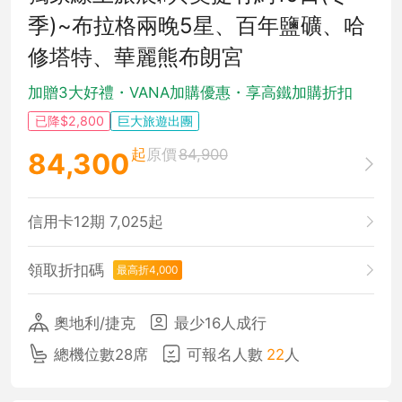
季)~布拉格兩晚5星、百年鹽礦、哈
修塔特、華麗熊布朗宮
加贈3大好禮・VANA加購優惠・享高鐵加購折扣
已降$2,800
巨大旅遊出團
起
原價
84,900
84,300
信用卡12期 7,025起
領取折扣碼
最高折4,000
奧地利/捷克
最少16人成行
總機位數28席
可報名人數
22
人