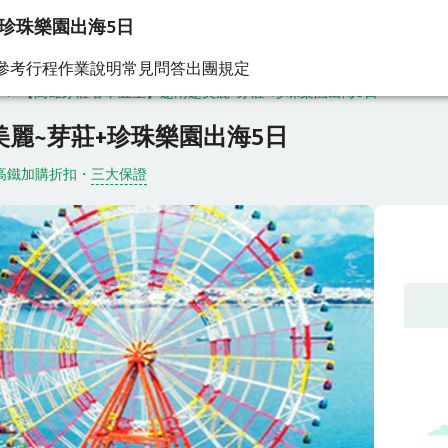
珍珠樂園出海5日
參考行程
作業說明
常見問答
出團規定
【高雄芽莊奢華五星】越南越美麗~芽莊+珍珠樂園出海5日
麗~芽莊+珍珠樂園出海5日
高鐵加購折扣
・
三大保證