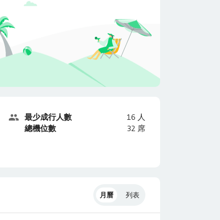
最少成行人數
16
人
總機位數
32
席
月曆
列表