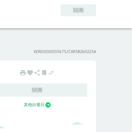
客服中心
訂單管理
關團
VDR0000005675/
CXR5B260225A
關團
其他出發日