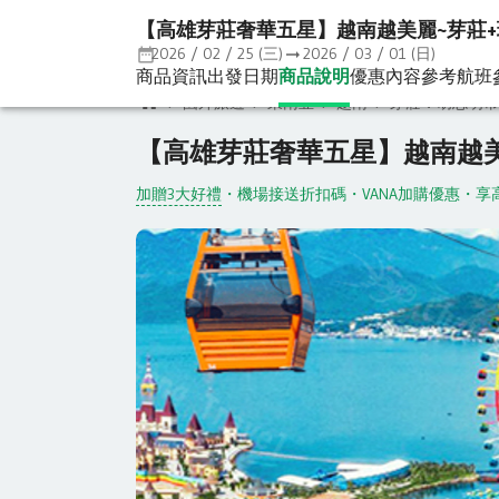
【高雄芽莊奢華五星】越南越美麗~芽莊+
2026 / 02 / 25 (三)
2026 / 03 / 01 (日)
商品資訊
出發日期
商品說明
優惠內容
參考航班
國外旅遊
東南亞
越南
芽莊．胡志明市
【高雄芽莊奢華五星】越南越美
加贈3大好禮
・
機場接送折扣碼
・
VANA加購優惠
・
享