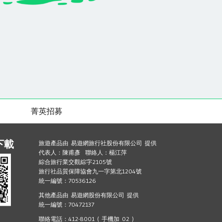
菁英招募
下載
旅遊產品由 易遊網旅行社股份有限公司 提供
代表人：陳甫彥 聯絡人：楊江萍
綜合旅行業交觀綜字2105號
旅行社品質保障協會九一字第北1204號
統一編號：70536126
其他產品由 易遊網股份有限公司 提供
統一編號：70472137
聯絡電話：412-8001 ( 手機加 02 )