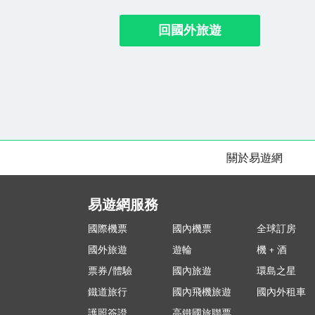
回國外旅遊
關於易遊網
易遊網服務
國際機票
國內機票
全球訂房
國外旅遊
遊輪
機 + 酒
票券/體驗
國內旅遊
環島之星
鐵道旅行
國內飛機旅遊
國內外租車
護照簽證
高鐵國旅聯票