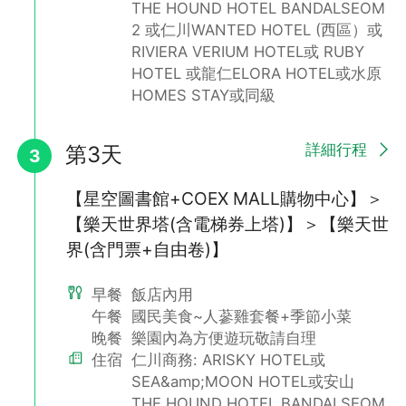
THE HOUND HOTEL BANDALSEOM
2 或仁川WANTED HOTEL (西區）或
RIVIERA VERIUM HOTEL或 RUBY
HOTEL 或龍仁ELORA HOTEL或水原
HOMES STAY或同級
樂天世界塔SEOUL SKY
詳細行程
第3天
3
樂天世界塔內SEOUL SKY能在500公尺的高空享受夢幻的首爾市
景及360度的開闊視野。觀景臺設有展示區、透明地板觀景臺、露
【星空圖書館+COEX MALL購物中心】＞
天觀景臺、甜點咖啡廳、Lounge等。前往SEOUL SKY的天空是分
【樂天世界塔(含電梯券上塔)】＞【樂天世
速高達600公尺的雙層電梯，讓遊客在登上觀景臺的1分鐘內，產
生彷彿置身時光機穿越時空的錯覺。
界(含門票+自由卷)】
早餐
飯店內用
午餐
國民美食~人蔘雞套餐+季節小菜
晚餐
樂園內為方便遊玩敬請自理
住宿
仁川商務: ARISKY HOTEL或
SEA&amp;MOON HOTEL或安山
THE HOUND HOTEL BANDALSEOM