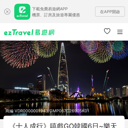
下載免費易遊網APP
在APP開啟
機票、訂房及旅遊專屬優惠
商編 VDR0000001943/GMP067C26905K01
《十人成行》嘻戲GO韓國6日~樂天