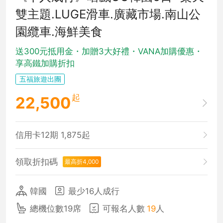
雙主題.LUGE滑車.廣藏市場.南山公
園纜車.海鮮美食
送300元抵用金・加贈3大好禮・VANA加購優惠・
享高鐵加購折扣
五福旅遊出團
起
22,500
信用卡12期 1,875起
領取折扣碼
最高折4,000
韓國
最少16人成行
總機位數19席
可報名人數
19
人