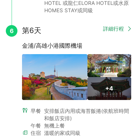
HOTEL 或龍仁ELORA HOTEL或水原
HOMES STAY或同級
詳細行程
第6天
6
金浦/高雄小港國際機場
明洞
+4
明洞是讓人聯想起一座巨大購物城的地方，此處擁有各式各樣的品
牌專賣店、百貨公司、商店等，就如其流行聖地之稱，販售各種服
飾、鞋子、飾品等。
早餐
安排飯店內用或海苔飯捲(依航班時間
和飯店安排)
午餐
無機上餐
住宿
溫暖的家或同級