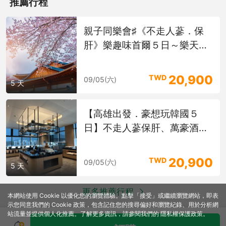
推薦行程
親子同樂會♯《不走人蔘．保
益善洞韓屋村
肝》樂趣味首爾５日～樂天世
近年來，除了北村韓屋村與三清洞之外，益善洞韓屋村已成為首爾
界、LUGE滑車、南怡島遊
文青與在地人最愛的新興打卡聖地。自1920年代形成以來，將朝
鮮時代修復翻新的木造韓屋與現代創意設計巧妙融合。巷弄間藏著
船、古宮穿韓服、塗鴉秀
20,900
TWD
森林系咖啡館、手作藝廊與傳統茶室，漫步其間，您可以在古色古
09/05(六)
5 天
香的屋瓦與木梁下品一杯手沖咖啡，也能挑選獨家限量的小物，或
在靜謐的茶香中放慢腳步。益善
【高雄出發．豪想玩韓國５
日】不走人蔘保肝、萬豪酒
店、海陸饗宴、黃金寺院、瀑
布咖啡[含稅]
20,900
TWD
09/05(六)
5 天
更多推薦行程
本網站使用 Cookie 以優化您的瀏覽體驗。點擊「接受」或繼續瀏覽網站，即表
示您同意我們的 Cookie 政策，包含記住您的搜尋偏好和瀏覽紀錄、用於分析網
站流量並提供個人化推薦。了解更多資訊，請參閱我們的
隱私權保護政策
。