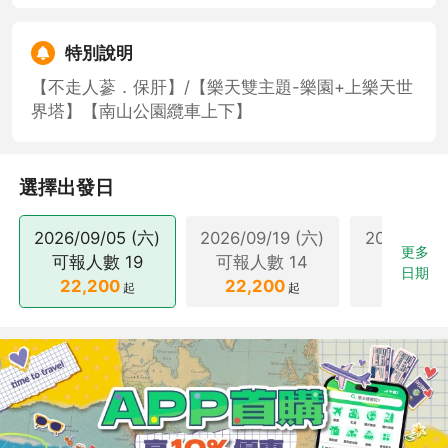
特別說明
【不走人蔘．保肝】/【樂天雙主題-樂園+上樂天世
界塔】【南山公園纜車上下】
選擇出發日
2026/09/05 (六)
2026/09/19 (六)
2026/10/0
更多
可報人數
19
可報人數
14
可報人
日期
22,200
22,200
23,50
起
起