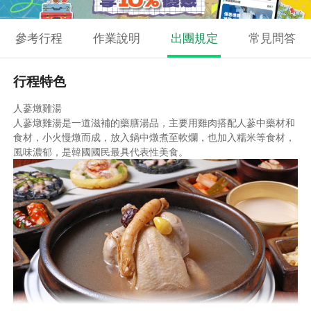
參考行程
作業說明
出團規定
常見問答
行程特色
人蔘燉雞湯
人蔘燉雞湯是一道滋補的藥膳湯品，主要用雞肉搭配人蔘中藥材和
食材，小火慢燉而成，放入鍋中燉煮至軟爛，也加入糯米等食材，
風味濃郁，是韓國國民最具代表性美食。