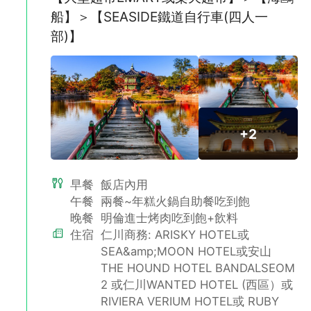
船】＞【SEASIDE鐵道自行車(四人一
傳統汗蒸幕
部)】
「汗蒸(찜질)」指的是將身體置於熱水或熱沙中，透過流汗來治病
的方法，汗蒸幕是將韓國大眾浴池與可以汗蒸的熱療室相結合的設
施。將使用黃土、優質木炭、鹽等設製而成的熱療汗蒸室加熱至
40∼80℃，進入房間內讓身體流汗，可以緩解積累的疲勞，使皮
膚變得光潤。
+2
早餐
飯店內用
午餐
兩餐~年糕火鍋自助餐吃到飽
晚餐
明倫進士烤肉吃到飽+飲料
住宿
仁川商務: ARISKY HOTEL或
SEA&amp;MOON HOTEL或安山
THE HOUND HOTEL BANDALSEOM
2 或仁川WANTED HOTEL (西區）或
RIVIERA VERIUM HOTEL或 RUBY