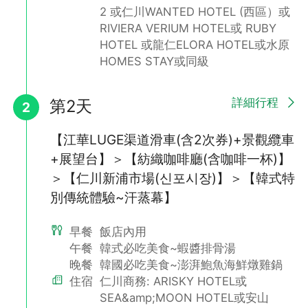
2 或仁川WANTED HOTEL (西區）或
RIVIERA VERIUM HOTEL或 RUBY
HOTEL 或龍仁ELORA HOTEL或水原
HOMES STAY或同級
詳細行程
第2天
2
【江華LUGE渠道滑車(含2次券)+景觀纜車
+展望台】＞【紡織咖啡廳(含咖啡一杯)】
江華LUGE渠道滑車
＞【仁川新浦市場(신포시장)】＞【韓式特
Skyline Luge 斜坡滑車源自紐西蘭，繼新加坡、加拿大後，也正
別傳統體驗~汗蒸幕】
式進駐韓國囉。2018年6月開幕的江華LUGE渠道滑車，擁有2條共
1.8公里的360度旋轉滑道，是首爾近郊最刺激、最好玩也最長的
渠道
早餐
飯店內用
午餐
韓式必吃美食~蝦醬排骨湯
晚餐
韓國必吃美食~澎湃鮑魚海鮮燉雞鍋
住宿
仁川商務: ARISKY HOTEL或
SEA&amp;MOON HOTEL或安山
不再提醒
下載APP