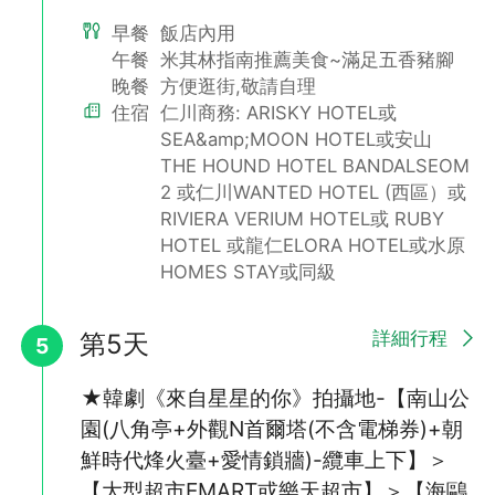
早餐
飯店內用
午餐
米其林指南推薦美食~滿足五香豬腳
晚餐
方便逛街,敬請自理
住宿
仁川商務: ARISKY HOTEL或
SEA&amp;MOON HOTEL或安山
THE HOUND HOTEL BANDALSEOM
2 或仁川WANTED HOTEL (西區）或
RIVIERA VERIUM HOTEL或 RUBY
HOTEL 或龍仁ELORA HOTEL或水原
HOMES STAY或同級
詳細行程
第5天
5
★韓劇《來自星星的你》拍攝地-【南山公
園(八角亭+外觀N首爾塔(不含電梯券)+朝
鮮時代烽火臺+愛情鎖牆)-纜車上下】＞
【大型超市EMART或樂天超市】＞【海鷗