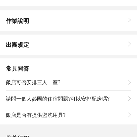
作業說明
出團規定
廣藏市場
主要商品以絲綢、綿麻布料(韓服)、紡織品(西服、洋裝)、女性服
常見問答
飾製品、窗簾、寢具、繡品、螺鈿漆器、廚房用品、舶來品、水
果、乾漁貨、祭祀用品、生鮮、肉品、蔬菜等，已發展為具一定交
易規模的綜合市場。
飯店可否安排三人一室?
請問一個人參團的住宿問題?可以安排配房嗎?
飯店是否有提供盥洗用具?