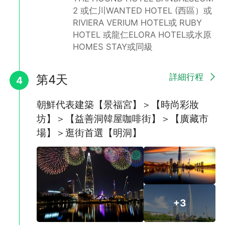
2 或仁川WANTED HOTEL (西區）或
RIVIERA VERIUM HOTEL或 RUBY
HOTEL 或龍仁ELORA HOTEL或水原
HOMES STAY或同級
COEX MALL星空圖書館
位於韓國首爾三成洞Coex Mall商場的「星空圖書館」於2017年5
詳細行程
第4天
4
月31日盛大開幕，是韓國第一座設立在商場中的圖書館，也是首爾
約會新地標。在這個充滿文藝氣息又兼具設計感的新據點，也是目
前首爾的年輕人必訪聖地，就算不是愛好讀物的書蟲，也會迷戀上
朝鮮代表建築【景福宮】＞【時尚彩妝
這股知性浪漫的氣氛。
坊】＞【益善洞韓屋咖啡街】＞【廣藏市
場】＞逛街首選【明洞】
+3