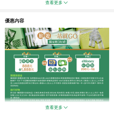
查看更多
明倫進士排骨
優惠內容
韓國知名的連鎖烤肉吃到飽餐廳，以親民的價格提供多種烤肉品
項，包括調味豬排、五花肉、雞肉等，並包含炸物、辣炒年糕、飲
料和冰淇淋。
【不凡男子】馬鈴薯豬骨湯
馬鈴薯豬骨湯，韓國常見的傳統料理，有點像火鍋類的餐點，主食
查看更多
是豬排骨湯加上蔬菜.馬鈴薯...等食材，各家作法雖有不同但郤為韓
國當地受歡迎的美食之一!