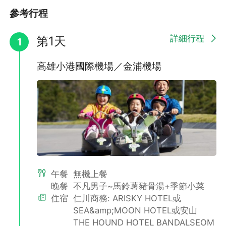
參考行程
滿足五香豬腳
榮獲2018米其林推薦美食，也是首爾三大豬腳名店之一，道地且
詳細行程
第1天
1
高貴不貴的必嚐美食!
高雄小港國際機場／金浦機場
午餐
無機上餐
晚餐
不凡男子~馬鈴薯豬骨湯+季節小菜
住宿
仁川商務: ARISKY HOTEL或
SEA&amp;MOON HOTEL或安山
THE HOUND HOTEL BANDALSEOM