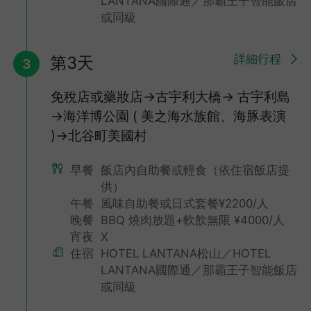
LANTANA國際通／那霸王子智能飯店
或同級
詳細行程
第3天
3
免稅店或藥妝店→古宇利大橋→ 古宇利島
→海洋博公園 ( 美之海水族館、海豚表演
)→北谷町美國村
早餐
飯店內自助餐或輕食（依住宿飯店提
供）
午餐
風味自助餐或日式套餐¥2200/人
晚餐
BBQ 燒肉放題+軟飲無限 ¥4000/人
宵夜
X
海洋博公園-美之海水族館
住宿
HOTEL LANTANA松山／HOTEL
海洋博公園 (沖繩美之海水族館) 以『與琉球海洋有約』為主題，
LANTANA國際通／那霸王子智能飯店
有3個主題水族箱：珊瑚礁之旅、黑潮之旅及深海之旅。可以讓你
或同級
全覽沖繩沿海的水中生物，其中最棒的東亞第一大水族箱【黑潮之
旅】。