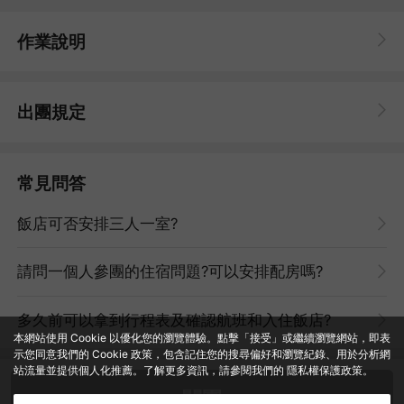
作業說明
出團規定
常見問答
飯店可否安排三人一室?
Junglia Okinawa 沖繩叢林樂園
請問一個人參團的住宿問題?可以安排配房嗎?
於2025年7月25日在沖繩北部盛大開幕，佔地約60公頃，融合了
叢林探險與奢華體驗，為遊客帶來前所未有的刺激旅程。興奮與奢
多久前可以拿到行程表及確認航班和入住飯店?
華之旅，即將啟程。圖片來源© JUNGLIA. All rights reserved.
本網站使用 Cookie 以優化您的瀏覽體驗。點擊「接受」或繼續瀏覽網站，即表
示您同意我們的 Cookie 政策，包含記住您的搜尋偏好和瀏覽紀錄、用於分析網
站流量並提供個人化推薦。了解更多資訊，請參閱我們的
隱私權保護政策
。
關團