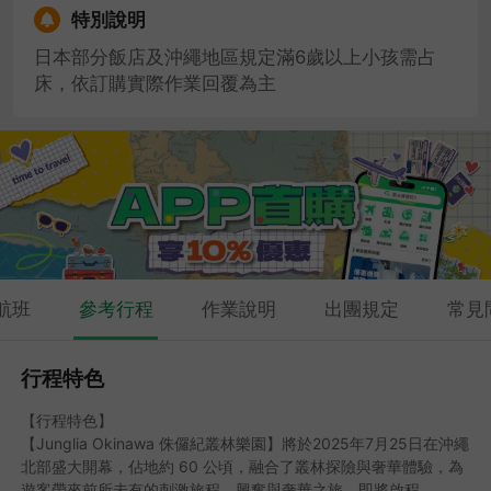
特別說明
日本部分飯店及沖繩地區規定滿6歲以上小孩需占
床，依訂購實際作業回覆為主
航班
參考行程
作業說明
出團規定
常見
行程特色
【行程特色】
【Junglia Okinawa 侏儸紀叢林樂園】將於2025年7月25日在沖繩
北部盛大開幕，佔地約 60 公頃，融合了叢林探險與奢華體驗，為
遊客帶來前所未有的刺激旅程。興奮與奢華之旅，即將啟程。