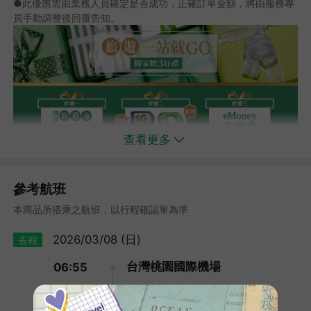
●此優惠需由業務人員確定是否成功，正確訂單金額，將由服務專
員手動調整後回覆告知。
查看更多
參考航班
本商品所搭乘之航班，以行程確認單為準
2026/03/08 (日)
去程
台灣桃園國際機場
06:55
長榮航空 BR112
沖繩那霸機場
09:15