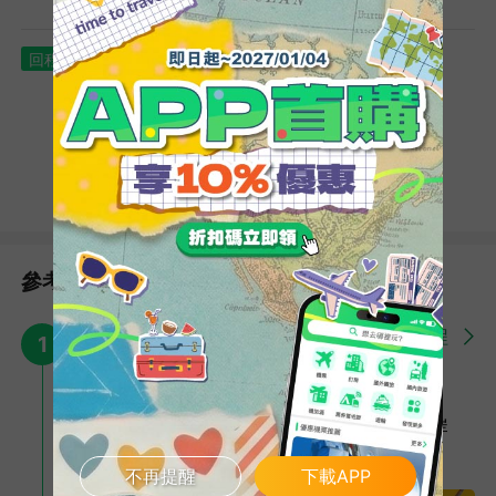
美國村
2026/03/11 (三)
回程
每年都有許多來自日本國內外的遊客造訪沖繩的美國村，其街區宛
沖繩那霸機場
10:15
如主題樂園般，無論任何季節都是一片絢爛華麗的景象。美國村不
僅能夠購物用餐，還能順道去海灘玩一玩，可說是匯集所有沖繩魅
長榮航空 BR113
力於一處的觀光景點！
台灣桃園國際機場
10:55
抵台日期
2026/03/11 (三)
參考行程
詳細行程
第1天
1
系滿漁市場
台北／沖繩→小希臘瀨長島Umikaji
採購美味平價的海鮮生魚美食，這裡有新鮮的海鮮、生魚片料理、
Terrace→系滿海鮮漁市場→浦添西海岸
超大的甜蝦、牡蠣、鮭魚卵，是個乾淨又悠閒的地方。作為順道而
來的第一餐來說，是個不錯的地方！
PARCO CITY（沖繩最大百貨公司）
不再提醒
下載APP