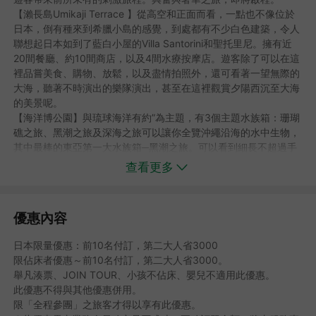
【瀨長島Umikaji Terrace 】從高空和正面而看，一點也不像位於
日本，倒有種來到希臘小島的感覺，到處都有不少白色建築，令人
聯想起日本如到了藍白小屋的Villa Santorini和聖托里尼。擁有近
20間餐廳、約10間商店，以及4間水療按摩店。遊客除了可以在這
裡品嘗美食、購物、放鬆，以及盡情拍照外，還可看著一望無際的
大海，聽著不時演出的樂隊演出，甚至在這裡觀賞夕陽西沉至大海
的美景呢。
【海洋博公園】與琉球海洋有約”為主題，有3個主題水族箱：珊瑚
礁之旅、黑潮之旅及深海之旅可以讓你全覽沖繩沿海的水中生物，
其中最棒的東亞第一大水族箱─黑潮之旅。可以看到細長不超過手
掌的條紋蝦魚和毛煙管魚、可長大至14公尺長的7公尺鯨鯊、世界
查看更多
最大的軟骨魚--鬼蝠魟、有著黑人厚唇的曲紋唇魚，也可以看到像
貌醜惡的石頭魚、章魚、蝦子等等350種奇形怪狀、大大小小的海
中生物，令人嘖嘖稱奇。另有【海牛館】、【海龜館】可參觀，並
優惠內容
欣賞可愛的【海豚劇場】，絕對讓您在此渡過難忘的歡樂時光！
【古宇利島大橋】跨越美麗湛藍海洋且約2公里的大橋，連接著屋
日本限量優惠：前10名付訂，第二大人省3000
我地島及擁有沖繩版亞當與夏娃神話傳說的古宇利島。僅次於伊良
限佔床者優惠～前10名付訂，第二大人省3000。
部大橋，是沖繩縣內連接離島長度第二的大橋。「古宇利大橋」之
舉凡湊票、JOIN TOUR、小孩不佔床、嬰兒不適用此優惠。
美是沖繩屬一屬二的人氣景點。橋的另一頭是擁有人類發祥地之說
此優惠不得與其他優惠併用。
的古宇利島，傳說中沖繩的亞當與夏娃－「Uminai與Umiki」，從
限「全程參團」之旅客才得以享有此優惠。
天而降後在此生活繁衍後代。