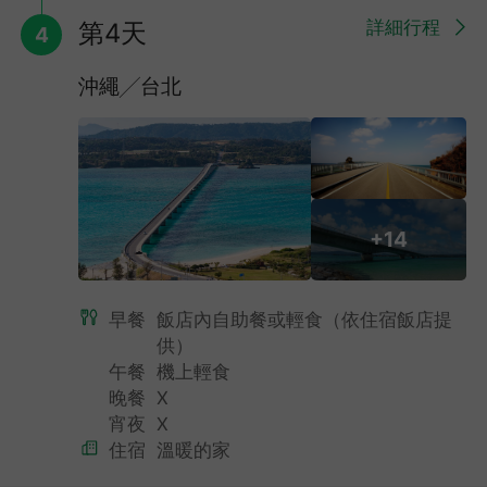
詳細行程
第4天
4
在黑潮之旅中，可以看到細長不超過手掌的條紋蝦魚和毛煙管魚、
沖繩╱台北
可長大至14公尺長的7公尺鯨鯊、世界最大的軟骨魚--鬼蝠魟、有
著黑人厚唇的曲紋唇魚，也可以看到像貌醜惡的石頭魚、章魚、蝦
子等等350種奇形怪狀、大大小小的海中生物，令人嘖嘖稱奇，這
種滋味就等你來試試囉！另有【海牛館】、【海龜館】可參觀，並
欣賞可愛的【海豚劇場】，絕對讓您在此渡過難忘的歡樂時光！
+14
早餐
飯店內自助餐或輕食（依住宿飯店提
供）
午餐
機上輕食
晚餐
X
宵夜
X
住宿
溫暖的家