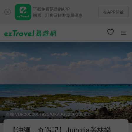
下載免費易遊網APP
在APP開啟
機票、訂房及旅遊專屬優惠
商編 VDR0000001925/OKAJGL260308A
【沖繩．奇遇記】Junglia叢林樂