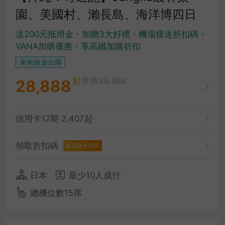
園、美國村、瀨長島、海洋博四日
送200元抵用金・加贈3大好禮・機場接送折扣碼・
VANA加購優惠・享高鐵加購折扣
東南旅遊出團
起
原價
28,888
28,888
信用卡12期 2,407起
領取折扣碼
最高折4,000
日本
最少10人成行
總機位數15席