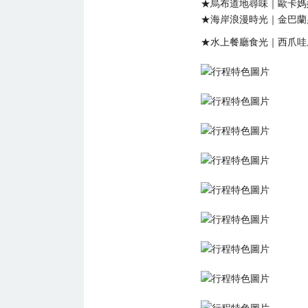
★烏布道地尋味｜歐卡媽
★海岸浪漫時光｜金巴蘭
★水上餐廳食光｜西爪哇