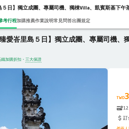
日】獨立成團、專屬司機、獨棟Villa、凱賓斯基下午茶
參考行程
加購推薦
作業說明
常見問答
出團規定
暖心獻禮♯【專屬小包團．臻愛峇里島５日】獨立成團、專屬司機、獨棟Vill
臻愛峇里島５日】獨立成團、專屬司機、獨棟V
高鐵加購折扣
・
三大保證
3
TWD
12
訂
🎁兩