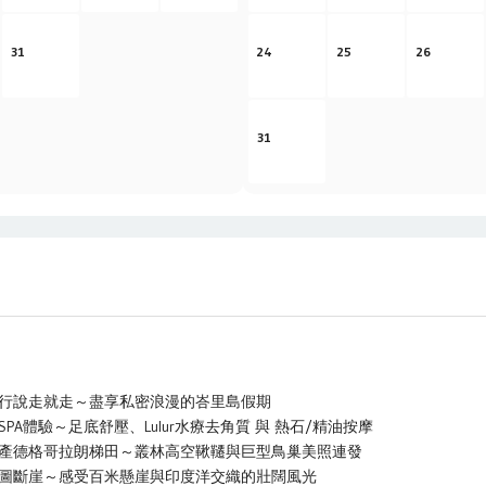
31
24
25
26
31
行說走就走～盡享私密浪漫的峇里島假期
A體驗～足底舒壓、Lulur水療去角質 與 熱石/精油按摩
產德格哥拉朗梯田～叢林高空鞦韆與巨型鳥巢美照連發
圖斷崖～感受百米懸崖與印度洋交織的壯闊風光