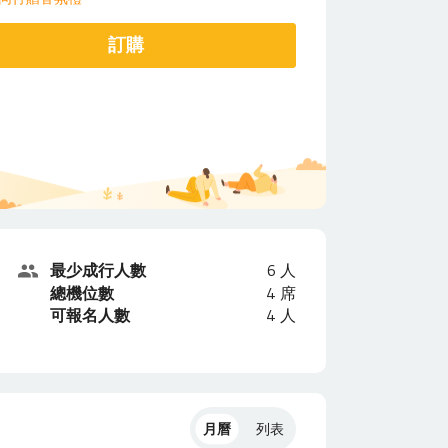
訂購
最少成行人數
6
人
總機位數
4
席
可報名人數
4
人
月曆
列表