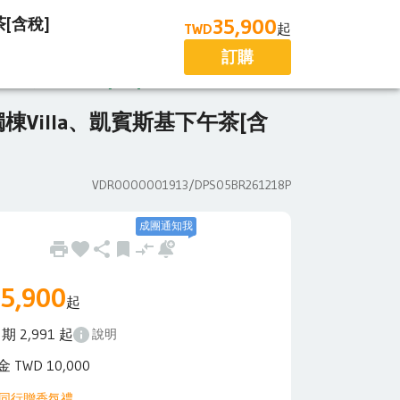
35,900
[含稅]
客服中心
訂單管理
TWD
起
訂購
a、凱賓斯基下午茶[含稅]
illa、凱賓斯基下午茶[含
VDR0000001913/
DPS05BR261218P
成團通知我
5,900
起
期
2,991
起
說明
金 TWD
10,000
人同行贈香氛禮