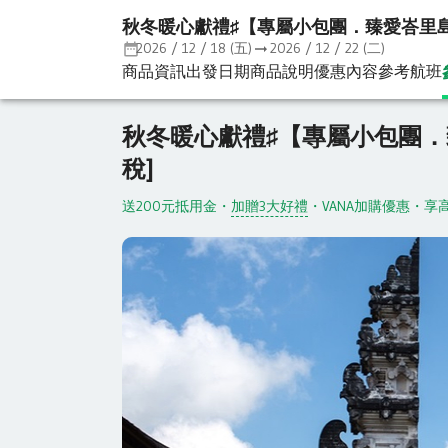
秋冬暖心獻禮♯【專屬小包團．臻愛峇里島５
2026 / 12 / 18 (五)
2026 / 12 / 22 (二)
商品資訊
出發日期
商品說明
優惠內容
參考航班
國外旅遊
東南亞
印尼
峇里島
秋冬
秋冬暖心獻禮♯【專屬小包團．
稅]
送200元抵用金
・
加贈3大好禮
・
VANA加購優惠
・
享