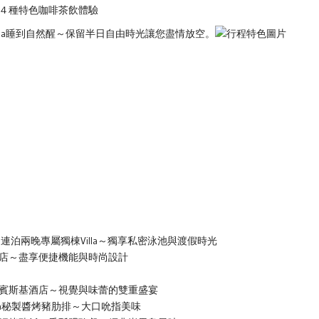
４種特色咖啡茶飲體驗
lla睡到自然醒～保留半日自由時光讓您盡情放空。
連泊兩晚專屬獨棟Villa～獨享私密泳池與渡假時光
店～盡享便捷機能與時尚設計
賓斯基酒店～視覺與味蕾的雙重盛宴
ha秘製醬烤豬肋排～大口吮指美味