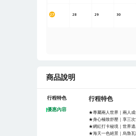
27
28
29
30
商品說明
行程特色
行程特色
優惠內容
★專屬兩人世界｜兩人成
★身心極致舒壓｜享三次SP
★網紅打卡秘境｜世界遺
★海天一色絕景｜烏魯瓦