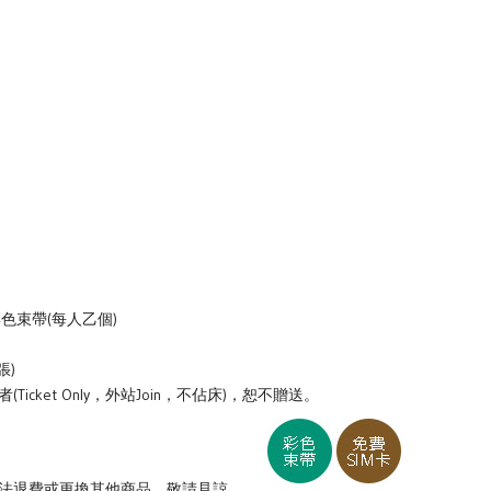
色束帶(每人乙個)
張)
icket Only，外站Join，不佔床)，恕不贈送。
法退費或更換其他商品，敬請見諒。 。