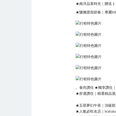
★南洋品茗時光｜贈送１
★慵懶渡假節奏｜專屬Vi
。食尚讚住:★獨享讚住｜
★舒適讚住｜精選精品酒
★五星夢幻午茶｜頂級凱
★人氣必吃名店｜Waha