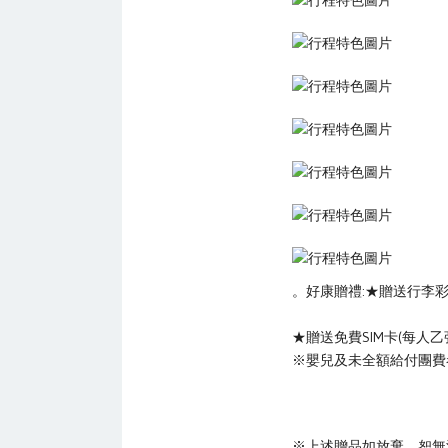
。好康贈禮:★贈送行李彩
★贈送免費SIM卡(每人乙
※嬰兒及未全額給付團費者(T
※上述贈品如放棄，恕無