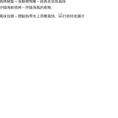
媽烤豬飯＋香酥髒鴨餐～經典峇里島風味
夕陽海鮮燒烤～伴隨海風的夜晚
風味佳餚～體驗熱帶水上用餐風情。