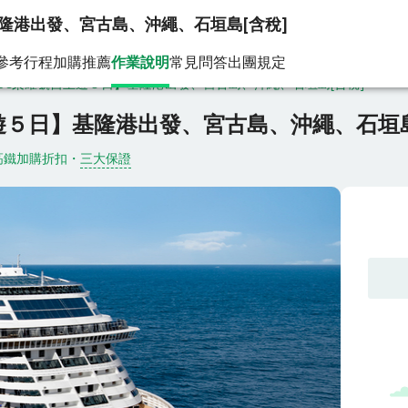
隆港出發、宮古島、沖繩、石垣島[含稅]
參考行程
加購推薦
作業說明
常見問答
出團規定
SC榮耀號自主遊５日】基隆港出發、宮古島、沖繩、石垣島[含稅]
遊５日】基隆港出發、宮古島、沖繩、石垣島
高鐵加購折扣
・
三大保證