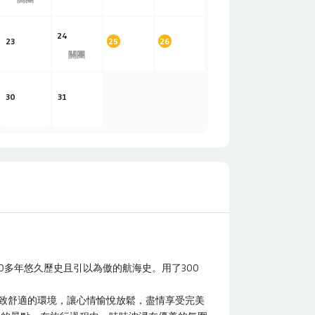
24
23
25
26
關團
30
31
00多年悠久歷史且引以為傲的航海史。用了300
極致舒適的環境，讓心情愉悅放鬆，盡情享受完美