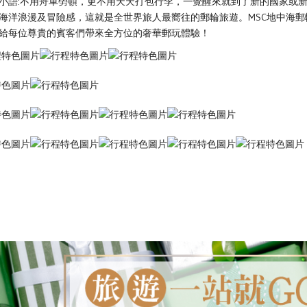
小語:不用舟車勞頓，更不用天天打包行李，一覺醒來就到了新的國家或
海洋浪漫及冒險感，這就是全世界旅人最嚮往的郵輪旅遊。MSC地中海
給每位尊貴的賓客們帶來全方位的奢華郵玩體驗！