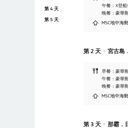
午餐
：
X登
第 4 天
晚餐
：
豪華
第 5 天
MSC地中海郵輪
第
2
天
宮古島．
早餐
：
豪華
午餐
：
豪華
晚餐
：
豪華
MSC地中海郵輪
第
3
天
那霸．日