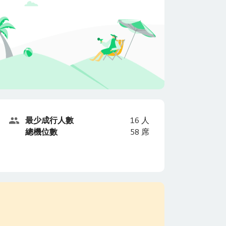
最少成行人數
16
人
總機位數
58
席