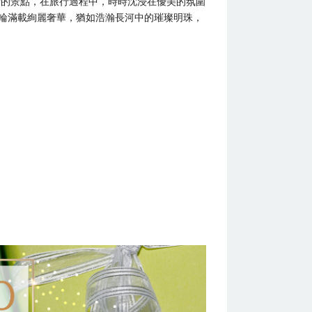
新的景點，在旅行過程中，時時沈浸在優美的氛圍
郵輪滿載絢麗奢華，猶如浩瀚長河中的璀璨明珠，