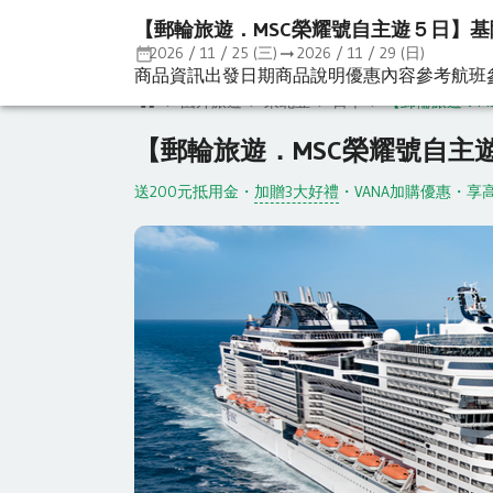
【郵輪旅遊．MSC榮耀號自主遊５日】基
2026 / 11 / 25 (三)
2026 / 11 / 29 (日)
商品資訊
出發日期
商品說明
優惠內容
參考航班
國外旅遊
東北亞
日本
【郵輪旅遊．M
【郵輪旅遊．MSC榮耀號自主
送200元抵用金
・
加贈3大好禮
・
VANA加購優惠
・
享