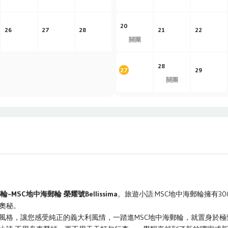
20
26
27
28
21
22
關團
28
27
29
關團
MSC地中海郵輪 榮耀號Bellissima
。旅遊小語:MSC地中海郵輪擁有3
奧秘。
風格，讓您感受純正的義大利風情，一踏進MSC地中海郵輪，就置身於