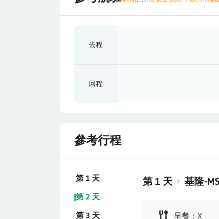
去程
回程
參考行程
第 1 天
第
1
天
基隆-M
第 2 天
第 3 天
早餐
：
X