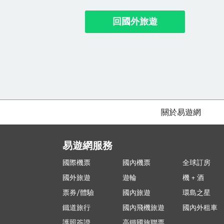
回國外旅遊
關於易遊網
易遊網服務
國際機票
國內機票
全球訂房
國外旅遊
遊輪
機 + 酒
票券/體驗
國內旅遊
環島之星
鐵道旅行
國內飛機旅遊
國內外租車
護照簽證
高鐵國旅聯票