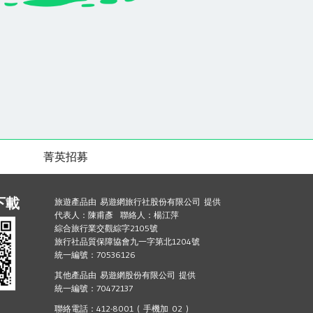
菁英招募
下載
旅遊產品由 易遊網旅行社股份有限公司 提供
代表人：陳甫彥 聯絡人：楊江萍
綜合旅行業交觀綜字2105號
旅行社品質保障協會九一字第北1204號
統一編號：70536126
其他產品由 易遊網股份有限公司 提供
統一編號：70472137
聯絡電話：412-8001 ( 手機加 02 )