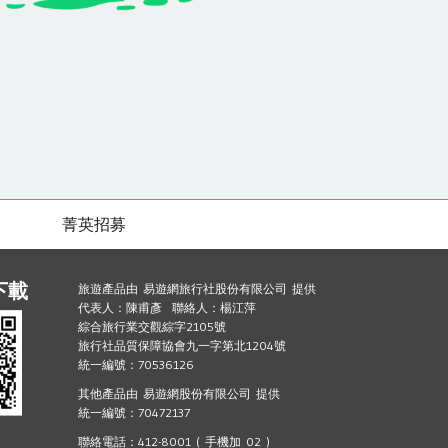
菁英招募
下載
旅遊產品由 易遊網旅行社股份有限公司 提供
代表人：陳甫彥 聯絡人：楊江萍
綜合旅行業交觀綜字2105號
旅行社品質保障協會九一字第北1204號
統一編號：70536126
其他產品由 易遊網股份有限公司 提供
統一編號：70472137
聯絡電話：412-8001 ( 手機加 02 )