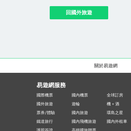
回國外旅遊
關於易遊網
易遊網服務
國際機票
國內機票
全球訂房
國外旅遊
遊輪
機 + 酒
票券/體驗
國內旅遊
環島之星
鐵道旅行
國內飛機旅遊
國內外租車
護照簽證
高鐵國旅聯票