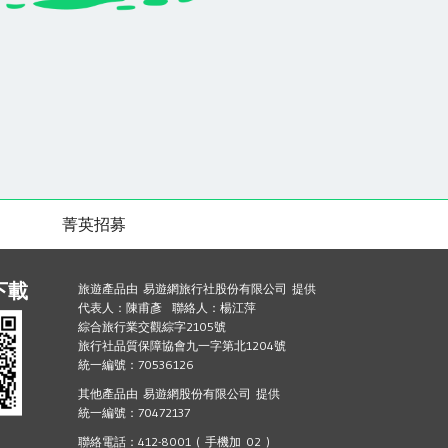
菁英招募
下載
旅遊產品由 易遊網旅行社股份有限公司 提供
代表人：陳甫彥 聯絡人：楊江萍
綜合旅行業交觀綜字2105號
旅行社品質保障協會九一字第北1204號
統一編號：70536126
其他產品由 易遊網股份有限公司 提供
統一編號：70472137
聯絡電話：412-8001 ( 手機加 02 )