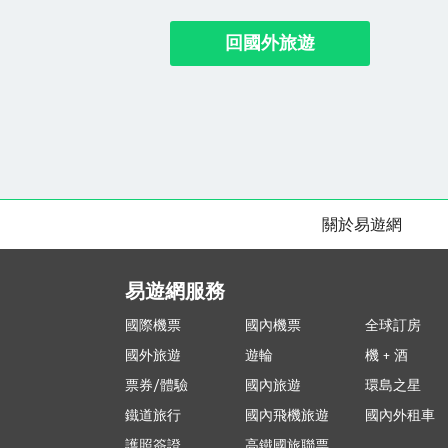
回國外旅遊
關於易遊網
易遊網服務
國際機票
國內機票
全球訂房
國外旅遊
遊輪
機 + 酒
票券/體驗
國內旅遊
環島之星
鐵道旅行
國內飛機旅遊
國內外租車
護照簽證
高鐵國旅聯票