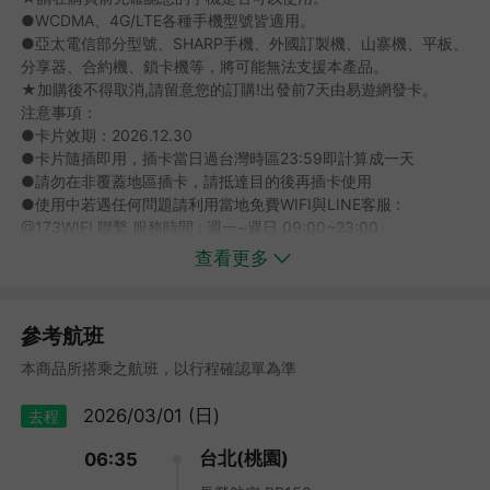
●WCDMA、4G/LTE各種手機型號皆適用。
●亞太電信部分型號、SHARP手機、外國訂製機、山寨機、平板、
分享器、合約機、鎖卡機等，將可能無法支援本產品。
★加購後不得取消,請留意您的訂購!出發前7天由易遊網發卡。
注意事項：
●卡片效期：2026.12.30
●卡片隨插即用，插卡當日過台灣時區23:59即計算成一天
●請勿在非覆蓋地區插卡，請抵達目的後再插卡使用
●使用中若遇任何問題請利用當地免費WIFI與LINE客服 :
白川鄉合掌村－世界遺產（文化遺產）
@173WIFI 聯繫 服務時間 : 週一~週日 09:00~23:00
當地人使用茅草合掌形的方式來建築屋頂，加上厚實的中央屋，即
查看更多
使在嚴冬的自然環境裡，仍可以維持安全，合掌造這種傳統冬暖夏
【限時🔮日本eSIM加購】
涼的建屋方式，後來因德國建築學家一本《日本美學的再發現》內
★每房可享優惠價NT170元加購日本esim卡5天-2GB
的介紹而廣為世人所知。
⭐請在購買前先檢查手機是否可以使用eSIM
參考航班
【查看適用裝置型號】
★出券後不得取消,請留意您的加購!
本商品所搭乘之航班，以行程確認單為準
注意事項：
1.請在購買前先檢查手機是否可以使用eSIM：開啟撥號介面輸入
2026/03/01 (日)
去程
*#06#，如出現EID的條碼或文字，表示該手機支援eSIM。
台北(桃園)
2.此方案開通後開始計算每日24小時，建議「出發當日」啟用且需
06:35
在有網路環境情況下裝置。