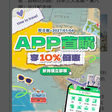
產．甜蝦吃到飽〉日本三大名園－兼六
園〉近江町市場
早餐
機上簡餐
午餐
甜蝦吃到飽 或 北陸鄉土套餐
晚餐
飯店內用自助晚餐 或 飯店內用會席料
金澤兼六園－日本三大名園
理 或 自助燒烤吃到飽 或 鍋物吃到飽
位於石川縣金澤市，面積約11.7公頃。起源於17世紀中期加賀藩在
或 北陸旬彩御膳
金澤城的外郭造營的藩庭，是江戶時代代表的池泉回遊式庭園。和
住宿
富山東急 或 富山全日空 或 冰見
岡山市的後樂園、水戶市的偕樂園並稱《日本三大名園》。
GRANTIA 或 金澤TORIFITO 或 金澤
東急 或 MYSTAYS金澤PREMIER 或
金澤WING 或 金澤AMANEK 或 金澤