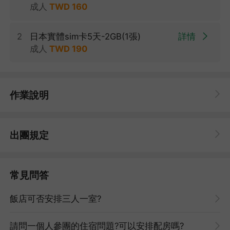
成人
TWD
160
2
日本實體sim卡5天-2GB(1張)
詳情
成人
TWD
190
作業說明
出團規定
注意事項
常見問答
因風俗民情不同，日本的素食者大多可食用蔥、薑、蒜、蛋、奶等
食材，多數皆以蔬菜、豆腐、等食材料理火鍋為主；若為飯店或餐
飯店可否安排三人一室?
廳使用自助餐，亦多數以生菜、漬物、水果等佐白飯或麵類。
敬告素食客人如前往日本國旅遊，請先自行準備素食罐頭或泡麵
請問一個人參團的住宿問題?可以安排配房嗎?
等，以備不時之需。