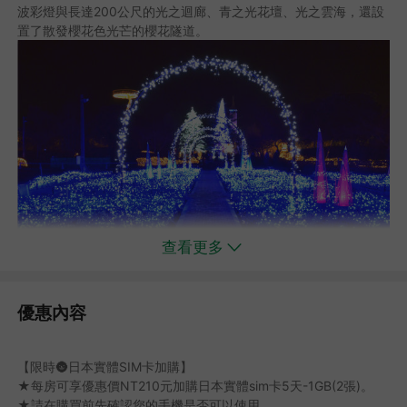
波彩燈與長達200公尺的光之迴廊、青之光花壇、光之雲海，還設
置了散發櫻花色光芒的櫻花隧道。
查看更多
,
優惠內容
【限時🌚日本實體SIM卡加購】
★每房可享優惠價NT210元加購日本實體sim卡5天-1GB(2張)。
★請在購買前先確認您的手機是否可以使用。