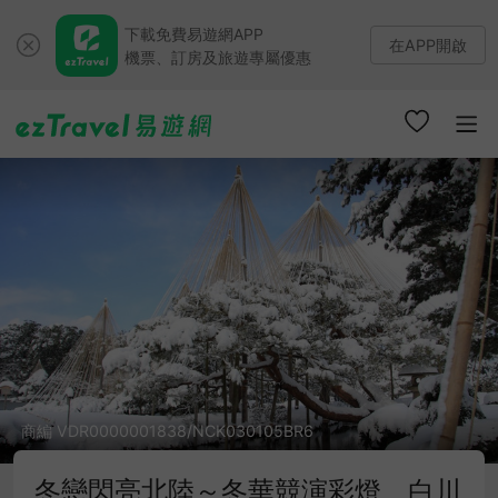
下載免費易遊網APP
在APP開啟
機票、訂房及旅遊專屬優惠
商編 VDR0000001838/NCK030105BR6
冬戀閃亮北陸～冬華競演彩燈、白川