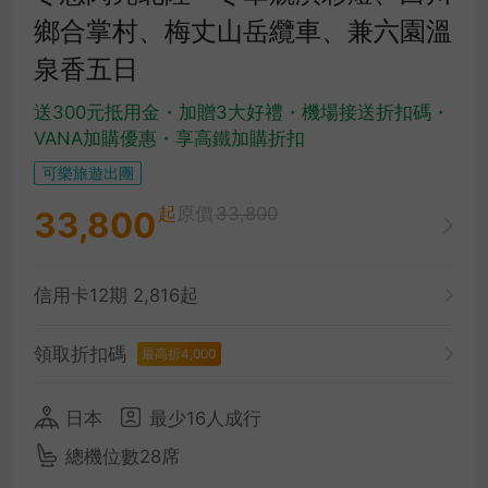
鄉合掌村、梅丈山岳纜車、兼六園溫
泉香五日
送300元抵用金・加贈3大好禮・機場接送折扣碼・
VANA加購優惠・享高鐵加購折扣
可樂旅遊出團
起
原價
33,800
33,800
信用卡12期 2,816起
領取折扣碼
最高折4,000
日本
最少16人成行
總機位數28席