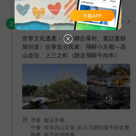
國際 或 同級旅館
不再提醒
下載APP
詳細行程
第2天
2
世界文化遺產－白川鄉合掌村、童話薑餅
屋街道〉合掌造古民家〉飛驒小京都～高
山老街、上三之町（贈送飛驒牛肉串）
三方五湖空中纜車、梅丈岳山頂公園
搭乘纜車體驗到空中賞景的樂趣，從山頂遠眺三方五湖及日本海若
峽灣，動人美景盡入眼簾，彷若人間仙境美不勝收。
+5
早餐
飯店早餐
午餐
歧阜高山定食 或 白川鄉特製牛肉套餐
晚餐
飯店內用晚餐