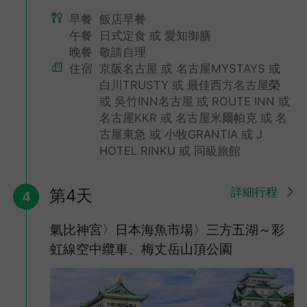
名古屋城（金鯱城）－日本三大名城－日本100名城
早餐
飯店早餐
位於名古屋市的中央，裝飾在城堡望樓天守閣屋脊上的金色獸頭瓦
午餐
日式定食 或 愛知御膳
最為有名；1959年重建天守閣，改為地下一層地上七層的鋼筋混
凝土建築
晚餐
敬請自理
住宿
京阪名古屋 或 名古屋MYSTAYS 或
白川TRUSTY 或 最佳西方名古屋榮
或 吳竹INN名古屋 或 ROUTE INN 或
名古屋KKR 或 名古屋米爾帕克 或 名
古屋東急 或 小牧GRANTIA 或 J
HOTEL RINKU 或 同級旅館
詳細行程
第4天
4
氣比神宮〉日本海魚市場〉三方五湖～彩
虹線空中纜車、梅丈岳山頂公園
,