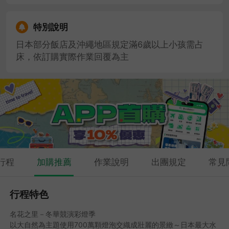
特別說明
日本部分飯店及沖繩地區規定滿6歲以上小孩需占
床，依訂購實際作業回覆為主
行程
加購推薦
作業說明
出團規定
常見
行程特色
名花之里－冬華競演彩燈季
以大自然為主題使用700萬顆燈泡交織成壯麗的景緻～日本最大水