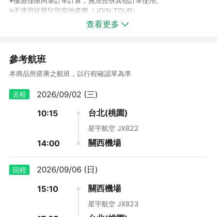
※優惠僅限同筆訂單計算，無法合併其他訂單使用。
※不適用於嬰兒與當地參團（JOIN TOUR）。
※系統將於付款時自動折抵，安心下訂、即刻省下！
查看更多
※若最終付款時未達各揪團人數門檻，將無法享有相關優惠。
(本公司保有優惠活動調整之權利
參考航班
,
本商品所搭乘之航班，以行程確認單為準
2026/09/02 (三)
去程
台北(桃園)
10:15
星宇航空 JX822
關西機場
14:00
2026/09/06 (日)
回程
關西機場
15:10
,
星宇航空 JX823