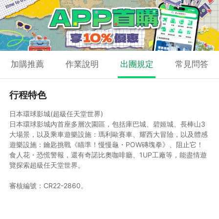
加購推薦
作業說明
出團規定
常見問答
行程特色
日本環球影城(超級任天堂世界)
日本環球影城內首座多層次園區，包括庫巴城、碧姬城、長棒山3
大場景，以及乘車遊樂設施：瑪利歐賽車、耀西大冒險，以及體感
遊樂設施：鑰匙挑戰《瞄準！慢慢龜・POW磚塊拳》、阻止它！
食人花・恐慌警報，還有奇諾比奧咖啡廳、1UP工廠等，能盡情遊
覽探索超級任天堂世界。
審核編號：CR22-2860。