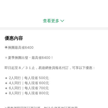
查看更多
大阪利蓓薾LIBER HOTEL OSAKA(溫泉飯店) 或 THE SINGULARI
天空水療飯店(附大浴場)
優惠內容
大阪利蓓薾LIBER HOTEL OSAKA：位於大阪的大阪灣區，是環球
影城旁最大規模的飯店，客房風格典雅溫馨，配備基本現代化設
🌟揪團最高省6400
施，飯店3樓還設有天然溫泉浴場。
THE SINGULARI天空水療飯店(附大浴場)：是日本環球影城的官
🔅夏季揪團出發・最高省6400！
方合作夥伴，位於環球影城旁，客房和風摩登設計，配備基本現代
化設施，酒店最高樓層設有展望露天風呂，可以一覽大阪市夜景。
即日起至８／３１止，易遊網會員報名付訂，可享以下優惠：
🔸 2人同行｜每人現省 500元
🔸 4人同行｜每人現省 600元
🔸 6人同行｜每人現省 700元
🔸 8人同行｜每人現省 800元