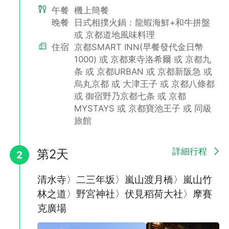
午餐
機上簡餐
晚餐
日式相撲火鍋：龍蝦海鮮+和牛拼盤
或 京都道地風味料理
住宿
京都SMART INN(早餐發代金日幣
1000) 或 京都東寺洛希爾 或 京都九
,
条 或 京都URBAN 或 京都新阪急 或
烏丸京都 或 大津王子 或 京都八條都
或 御宿野乃京都七条 或 京都
MYSTAYS 或 京都寶池王子 或 同級
旅館
詳細行程
第2天
2
清水寺〉二三年坂〉嵐山渡月橋〉嵐山竹
林之道〉野宮神社〉伏見稻荷大社〉摩賽
克廣場
京都風情最愛