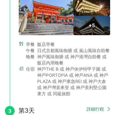
清水寺：由139根巨木為根基所建構而成，為日本最大的木造建
築，並立於此懸崖之巔，京都古樸之美盡收眼底。
二三年坂：有關名稱由來有許多說法，如今大多數人的說法，是因
+5
該街通往祈求生產平安的《子安塔》得名。
伏見稻荷大社：由千座朱紅色鳥居構成的神祕通道最讓人印象深
刻，直通稻荷山山頂，是京都獨特風景的代表。
早餐
飯店早餐
午餐
日式京都風味御膳 或 嵐山風味自助餐
晚餐
神戶風味御膳 或 神戶港灣自助餐 或
飯店內用晚餐
住宿
神戶THE B 或 神戶休伊特甲子園 或
神戶PORTOPIA 或 神戶ANA 或 神戶
PLAZA 或 神戶東急REI 或 神戶大倉
或 神戶灣喜來登 或 神戶美利堅公園
東方 或 同級旅館
詳細行程
第3天
3