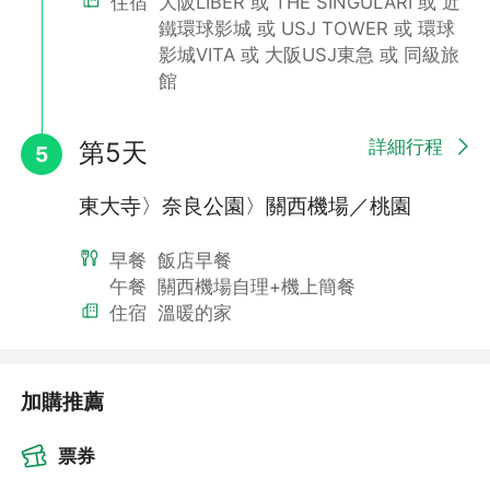
住宿
大阪LIBER 或 THE SINGULARI 或 近
,
鐵環球影城 或 USJ TOWER 或 環球
影城VITA 或 大阪USJ東急 或 同級旅
館
詳細行程
第5天
5
東大寺〉奈良公園〉關西機場／桃園
早餐
飯店早餐
嵐山故事旅行
午餐
關西機場自理+機上簡餐
住宿
溫暖的家
嵐山渡月橋：染上一層鮮豔紅色的渡月橋融入嵐山景緻，風景秀
麗，成為代表京都的明媚景色。
竹林之道：沿路兩旁的竹木高聳，靜幽詩情，閑靜中盡是畫意。
野宮神社：歷史悠久，最早記錄曾出現在《源氏物语》裡，是供奉
加購推薦
交友結緣、入學升學、學問之神的神社。
票券