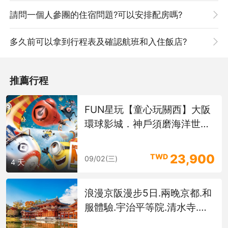
請問一個人參團的住宿問題?可以安排配房嗎?
多久前可以拿到行程表及確認航班和入住飯店?
,
推薦行程
FUN星玩【童心玩關西】大阪
環球影城．神戶須磨海洋世
界．大小步危峽谷遊船．高知
城．舞子海上步道．燒肉吃到
23,900
TWD
09/02(三)
4 天
飽 4天
浪漫京阪漫步5日.兩晚京都.和
,
服體驗.宇治平等院.清水寺.嵐
山渡月橋.奈良東大寺.金閣寺.