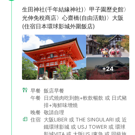
,
生田神社(千年結緣神社)〉甲子園歷史館〉
光伸免稅商店〉心齋橋(自由活動)〉大阪
(住宿日本環球影城外圍飯店)
+24
早餐
飯店早餐
,
午餐
日式燒肉吃到飽+軟飲暢飲 或 日式豬
排+海鮮味增燒
晚餐
敬請自理
住宿
大阪LIBER 或 THE SINGULARI 或 近
鐵環球影城 或 USJ TOWER 或 環球
影城VITA 或 大阪USJ東急 或 同級旅