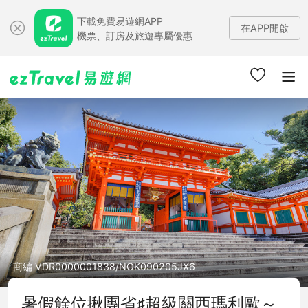
下載免費易遊網APP
在APP開啟
機票、訂房及旅遊專屬優惠
商編 VDR0000001838/NOK090205JX6
暑假餘位揪團省♯超級關西瑪利歐～