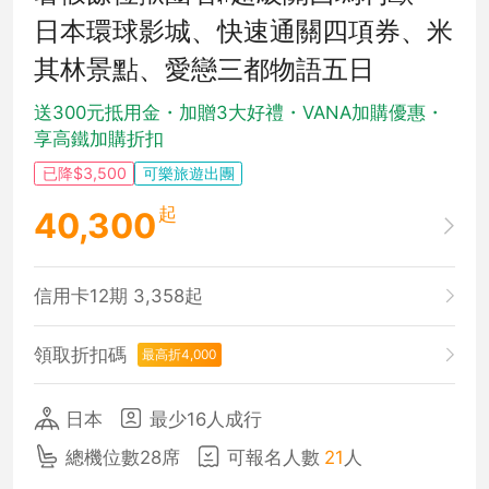
日本環球影城、快速通關四項券、米
其林景點、愛戀三都物語五日
送300元抵用金・加贈3大好禮・VANA加購優惠・
享高鐵加購折扣
已降$3,500
可樂旅遊出團
起
40,300
信用卡12期 3,358起
領取折扣碼
最高折4,000
日本
最少16人成行
總機位數28席
可報名人數
21
人