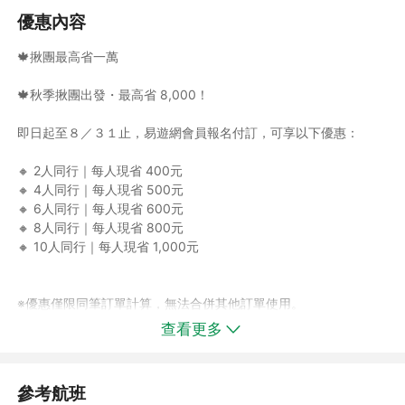
自2025/8/1起，A350機型開放免費Wi-Fi兌換(經濟艙享免費文字
優惠內容
訊息、升等艙無限網頁瀏覽)
中華航空保留班機調度權利，如有機型調整，恕不另行通知。
🍁揪團最高省一萬
🍁秋季揪團出發・最高省 8,000！
即日起至８／３１止，易遊網會員報名付訂，可享以下優惠：
🔸 2人同行｜每人現省 400元
🔸 4人同行｜每人現省 500元
🔸 6人同行｜每人現省 600元
🔸 8人同行｜每人現省 800元
🔸 10人同行｜每人現省 1,000元
※優惠僅限同筆訂單計算，無法合併其他訂單使用。
※不適用於不佔床孩童、嬰兒與當地參團（JOIN TOUR）。
查看更多
,
※系統將於付款時自動折抵，安心下訂、即刻省下！
※若最終付款時未達各揪團人數門檻，將無法享有相關優惠，敬請
見諒並留意。
參考航班