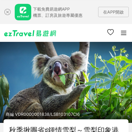
下載免費易遊網APP
在APP開啟
機票、訂房及旅遊專屬優惠
商編 VDR0000001838/LSB103107CI6
秋季揪團省♯鍾情雪梨～雪梨印象港