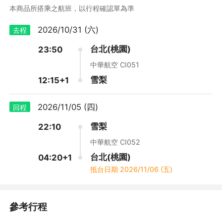
⚡⚡⚡易遊網保有優惠活動調整之權利⚡⚡⚡
本商品所搭乘之航班，以行程確認單為準
⌖*.・°* ੈ ♡‧₊ ˚˖˚˳⌖*.・°* ੈ ♡‧₊ ˚˖˚˳⌖*.・°* ੈ ♡‧₊ ˚
2026/10/31 (六)
去程
台北(桃園)
23:50
中華航空 CI051
雪梨
12:15+1
2026/11/05 (四)
回程
雪梨
22:10
💚 生日月限定．暖心獻禮 🎂
中華航空 CI052
藍山國家公園(鍊纜車、觀景纜車、高空纜車、三姊妹岩)
於2000年被聯合國教科文組織列入世界自然遺產之列。極其特殊
台北(桃園)
凡參加指定行程，且出發日為旅客生日當月，即可獲贈壽星生日禮
04:20+1
的地理和氣候環境，孕育了超過400多種動植物及許多原生種，令
乙份（每位壽星限贈乙份），讓易遊網陪您一起歡慶生日，為旅程
抵台日期
2026/11/06 (五)
人讚嘆澳洲自然界的生態進化史中奧妙的軌跡。
增添更多驚喜與美好回憶！🎁✨
🎀壽星生日禮須由旅客主動申請，並提供護照資料以供資格審核；
參考行程
未提出申請者，視同放棄本項優惠。
📦壽星生日禮將於出發前由廠商寄出，請提前提供收件人、聯絡電