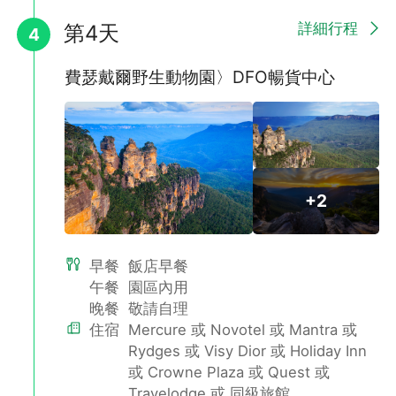
詳細行程
第4天
4
費瑟戴爾野生動物園〉DFO暢貨中心
船遊雪梨灣(飽覽雪梨港風光、三道式晚餐)
屆時氣象萬千的雪梨港、海軍俱樂部、高級住宅區等等均會呈現在
您眼前，遊船上為您準備美味餐點，您可一邊欣賞美麗景色，一邊
享用美食，沉浸在浪漫休閒的氣氛。
+2
早餐
飯店早餐
午餐
園區內用
晚餐
敬請自理
住宿
Mercure 或 Novotel 或 Mantra 或
Rydges 或 Visy Dior 或 Holiday Inn
或 Crowne Plaza 或 Quest 或
Travelodge 或 同級旅館