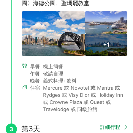
園〉海德公園、聖瑪麗教堂
📦 贈禮將於出發前寄出，請提前提供資料，一起收藏旅程中的幸
福回憶！👰🤵
雪梨印象港灣
+1
雪梨歌劇院：偉大的現代建築傑作、舉世聞名的著名地標，特別安
排入內參觀+專人導覽。
雪梨港灣大橋：橫跨雪梨港連接雪梨商業中心區與北岸。這座引人
注目的橋梁與附近的雪梨歌劇院構成了雪梨最知名的景色之一，因
早餐
機上簡餐
為外形也讓它有了《衣架》的外號。
午餐
敬請自理
晚餐
義式料理+飲料
住宿
Mercure 或 Novotel 或 Mantra 或
Rydges 或 Visy Dior 或 Holiday Inn
或 Crowne Plaza 或 Quest 或
Travelodge 或 同級旅館
詳細行程
第3天
3