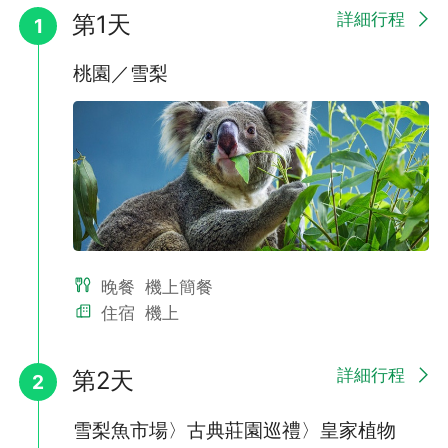
話及郵寄地址。
詳細行程
第1天
1
✳️本活動不適用於嬰兒及 JOIN TOUR（當地參團）旅客。
桃園／雪梨
˚₊☆ .・°‧˚₊☆ .・°‧˚₊☆ .・°‧˚₊☆ .・°‧˚₊☆ .・°
,
晚餐
機上簡餐
✨ 蜜月限定好禮 ✨
住宿
機上
讓浪漫從蜜月旅行開始！💕
詳細行程
第2天
🎁 凡新婚或出發當月為結婚周年，即可獲贈蜜月好禮一份。
2
📌 請提供結婚登記證明，以及收件人、聯絡電話、郵寄地址即
可。
雪梨魚市場〉古典莊園巡禮〉皇家植物