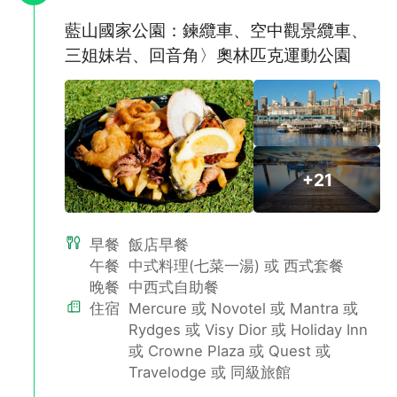
藍山國家公園：鍊纜車、空中觀景纜車、
三姐妹岩、回音角〉奧林匹克運動公園
費瑟戴爾動物園
園內擁有超過280多種、多達2200隻的野生動物，您可欣賞澳洲
國寶級也是澳洲最具代表性的動物～無尾熊，一起做最近距離的拍
照接觸，還有小企鵝、鴯鶓、澳洲野犬丁哥狗和袋熊等澳洲特有動
+21
物。
早餐
飯店早餐
午餐
中式料理(七菜一湯) 或 西式套餐
晚餐
中西式自助餐
住宿
Mercure 或 Novotel 或 Mantra 或
Rydges 或 Visy Dior 或 Holiday Inn
或 Crowne Plaza 或 Quest 或
Travelodge 或 同級旅館