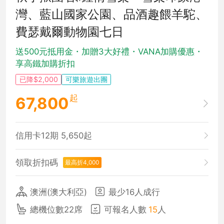
灣、藍山國家公園、品酒趣餵羊駝、
費瑟戴爾動物園七日
送500元抵用金・加贈3大好禮・VANA加購優惠・
享高鐵加購折扣
已降$2,000
可樂旅遊出團
起
67,800
信用卡12期 5,650起
領取折扣碼
最高折4,000
澳洲(澳大利亞)
最少16人成行
總機位數22席
可報名人數
15
人