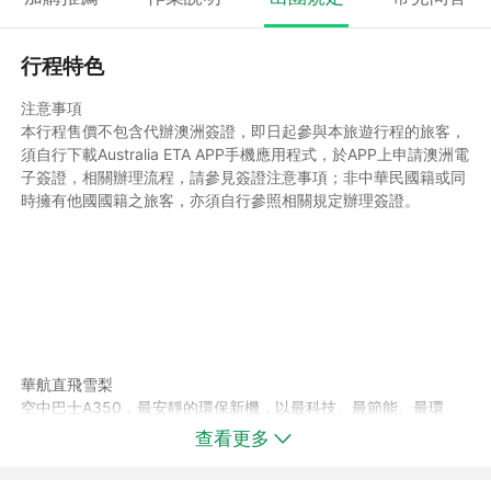
行程特色
注意事項
本行程售價不包含代辦澳洲簽證，即日起參與本旅遊行程的旅客，
須自行下載Australia ETA APP手機應用程式，於APP上申請澳洲電
子簽證，相關辦理流程，請參見簽證注意事項；非中華民國籍或同
時擁有他國國籍之旅客，亦須自行參照相關規定辦理簽證。
華航直飛雪梨
空中巴士A350，最安靜的環保新機，以最科技、最節能、最環
保、最寬敞、最安靜著稱。機身70%採用最先進的碳纖維等複合材
查看更多
料、鈦等金屬合金打造，有效減輕航機重量，提高飛航安全性。