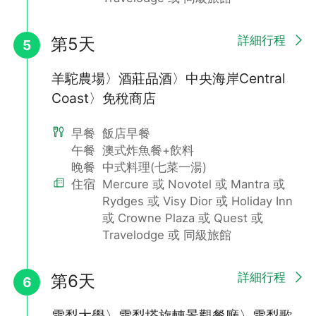
,
詳細行程
第5天
5
羊駝農場〉酒莊品酒〉中央海岸Central
Coast〉免稅商店
早餐
飯店早餐
午餐
澳式炸魚餐+飲料
晚餐
中式料理(七菜一湯)
住宿
Mercure 或 Novotel 或 Mantra 或
Rydges 或 Visy Dior 或 Holiday Inn
或 Crowne Plaza 或 Quest 或
Travelodge 或 同級旅館
羊駝農場(餵羊駝體驗)
在這裡您可以與羊駝以及其他農場動物互動並觀察它們在自然環境
詳細行程
中的行為和習性。羊駝是一種溫和友善的動物，它們的毛非常柔
第6天
6
軟，觸感舒適，可以輕輕撫摸它們的毛，感受它們的溫暖和愛意；
除了羊駝，農場還飼養著其他動物，不論是家庭旅行還是與朋友一
雪梨大學〉雪梨塔旋轉景觀餐廳〉雪梨歌