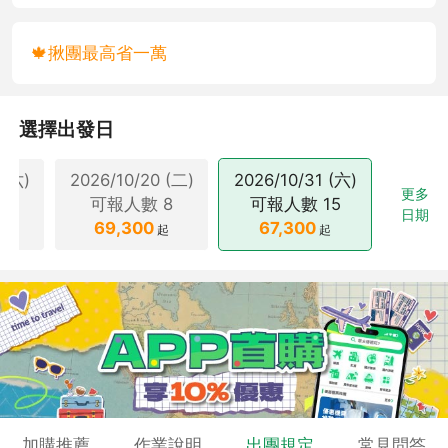
🍁揪團最高省一萬
選擇出發日
 (六)
2026/10/20 (二)
2026/10/31 (六)
更多
11
可報人數
8
可報人數
15
日期
69,300
67,300
起
起
起
加購推薦
作業說明
出團規定
常見問答