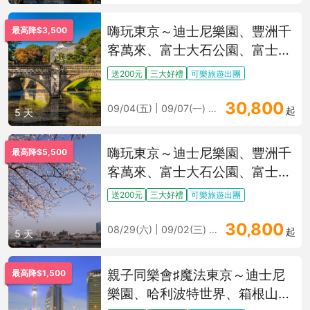
嗨玩東京～迪士尼樂園、豐洲千
最高降$3,500
客萬來、富士大石公園、富士五
湖溫泉五日
送200元
三大好禮
可樂旅遊出團
30,800
09/04(五) | 09/07(一) 更多
起
5 天
嗨玩東京～迪士尼樂園、豐洲千
最高降$5,500
客萬來、富士大石公園、富士五
湖溫泉五日
送200元
三大好禮
可樂旅遊出團
30,800
08/29(六) | 09/02(三) 更多
起
5 天
親子同樂會♯魔法東京～迪士尼
最高降$1,500
樂園、哈利波特世界、箱根山海