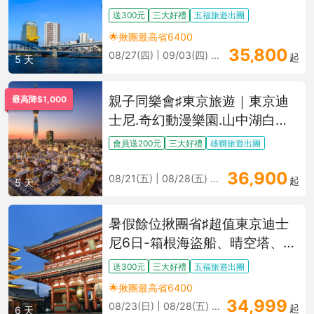
蟹吃到飽
送300元
三大好禮
五福旅遊出團
🌟揪團最高省6400
35,800
08/27(四) | 09/03(四) 更多
起
5 天
親子同樂會♯東京旅遊｜東京迪
最高降$1,000
士尼.奇幻動漫樂園.山中湖白鳥
號.富士山美景.淺草寺.上野阿美
會員送200元
三大好禮
雄獅旅遊出團
橫町.精選溫泉五日
36,900
08/21(五) | 08/28(五) 更多
起
5 天
暑假餘位揪團省♯超值東京迪士
尼6日-箱根海盜船、晴空塔、迪
士尼樂園
送300元
三大好禮
五福旅遊出團
🌟揪團最高省6400
34,999
08/23(日) | 08/28(五) 更多
起
6 天