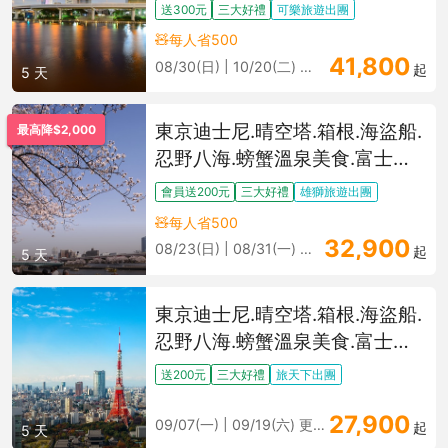
風情、豐洲光影美術展五日
送300元
三大好禮
可樂旅遊出團
🧸每人省500
41,800
08/30(日) | 10/20(二) 更多
起
5 天
東京迪士尼.晴空塔.箱根.海盜船.
最高降$2,000
忍野八海.螃蟹溫泉美食.富士美
景五日
會員送200元
三大好禮
雄獅旅遊出團
🧸每人省500
32,900
08/23(日) | 08/31(一) 更多
起
5 天
東京迪士尼.晴空塔.箱根.海盜船.
忍野八海.螃蟹溫泉美食.富士美
景五日
送200元
三大好禮
旅天下出團
27,900
09/07(一) | 09/19(六) 更多
起
5 天