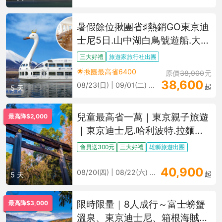
暑假餘位揪團省♯熱銷GO東京迪
士尼5日.山中湖白鳥號遊船.大石
公園花海.晴空塔.御殿場
三大好禮
旅遊家旅行社出團
OUTLET.螃蟹溫泉泡湯
🌟揪團最高省6400
原價
38,900
元
38,600
08/23(日) | 09/01(二) 更多
起
5 天
兒童最高省一萬｜東京親子旅遊
最高降$2,000
｜東京迪士尼.哈利波特.拉麵博
物館.上野動物園.江之島電鐵.歡
會員送300元
三大好禮
雄獅旅遊出團
樂東京雙樂園五日
40,900
08/20(四) | 08/22(六) 更多
起
5 天
限時限量｜8人成行～富士螃蟹
最高降$3,000
溫泉、東京迪士尼、箱根海賊