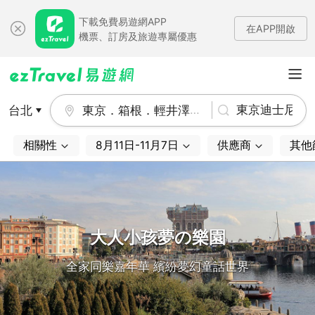
下載免費易遊網APP
在APP開啟
機票、訂房及旅遊專屬優惠
台北
東京．箱根．輕井澤．伊豆．靜岡．茨城
相關性
8月11日-11月7日
供應商
其他
大人小孩夢の樂園
全家同樂嘉年華 繽紛夢幻童話世界