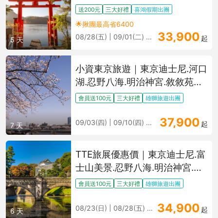
大佛、富士全景纜車、箱根海盜
送200元
三大好禮
喜鴻假期出團
船、螃蟹溫泉[含稅簽]
🌟揪團最高省6400
33,900
08/28(五) | 09/01(二) 更多
起
5 天
小資東京旅遊｜東京迪士尼.河口
湖.忍野八海.明治神宮.敘敘苑燒
肉.溫泉購物七日
會員送100元
三大好禮
雄獅旅遊出團
37,900
09/03(四) | 09/10(四) 更多
起
7 天
TTE旅展優惠價｜東京迪士尼.富
士山美景.忍野八海.明治神宮.麻
布台之丘.超值東京美食六日
會員送100元
三大好禮
雄獅旅遊出團
34,900
08/23(日) | 08/28(五) 更多
起
6 天