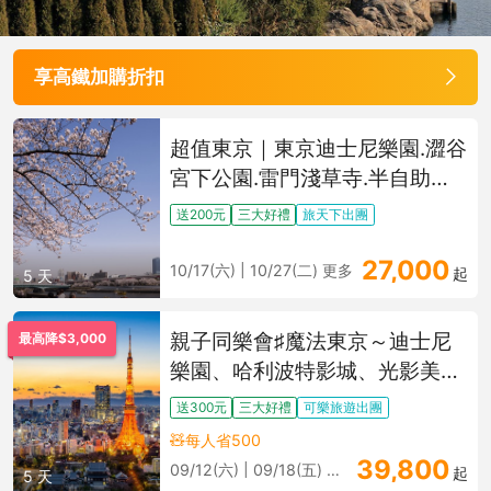
享高鐵加購折扣
超值東京｜東京迪士尼樂園.澀谷
宮下公園.雷門淺草寺.半自助五
日
送200元
三大好禮
旅天下出團
27,000
10/17(六) | 10/27(二) 更多
起
5 天
親子同樂會♯魔法東京～迪士尼
最高降$3,000
樂園、哈利波特影城、光影美術
展、東京星級飯店五日
送300元
三大好禮
可樂旅遊出團
🧸每人省500
39,800
09/12(六) | 09/18(五) 更多
起
5 天