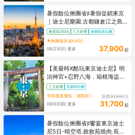
暑假餘位揪團省♯暑假促銷東京
｜迪士尼樂園.古都鎌倉江之島.
浪漫橫濱.麻布台.表參
會員送200元
三大好禮
雄獅旅遊出團
道.OUTLET血拚.時尚東京漫遊
🌟揪團最高省6400
五日
37,900
08/23(日) 更多
起
5 天
【美最時X酷玩東京迪士尼】明
治神宮+忍野八海．箱根海盜
船．御殿場OUTLET．富士溫泉
三大好禮
美最時出團
螃蟹 5 天
早鳥優惠價格，僅限前10名旅客
原價
31,900
元
31,700
09/03(四) 更多
起
5 天
暑假餘位揪團省♯饗宴東京迪士
尼5日-晴空塔.敘敘苑燒肉.長腳