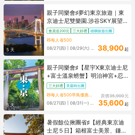
親子同樂會♯夢幻東京旅遊｜東
京迪士尼雙樂園.涉谷SKY展望
台.大石公園.東山舊岸邸.溫泉精
會員送200元
三大好禮
雄獅旅遊出團
選五日
🧸每人省500
38,900
08/27(四) | 08/29(六) 更多
起
5 天
親子同樂會♯【星宇X東京迪士尼
+富士溫泉螃蟹】明治神宮+忍
野八海．箱根海盜船．御殿場
三大好禮
美最時出團
OUTLET．台場鋼彈 5 天
🧸每人省500早鳥優惠價格，僅限前10名旅客
原價
35,900
元
35,600
08/27(四) | 08/31(一) 更多
起
5 天
暑假餘位揪團省♯【經典東京迪
士尼５日】箱根富士美景、鎌倉