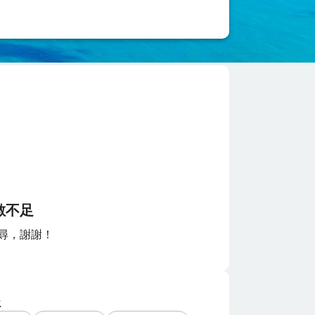
數不足
尋，謝謝！
程