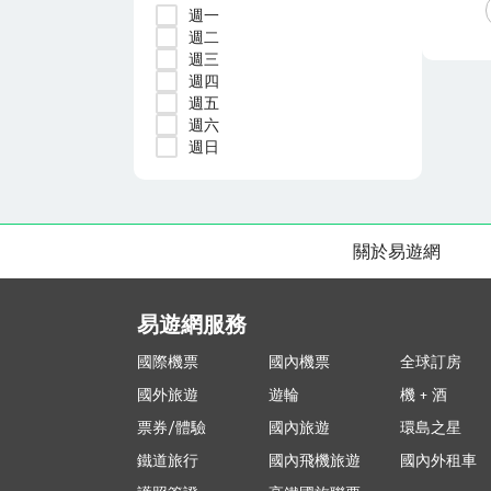
週一
週二
週三
週四
週五
週六
週日
關於易遊網
易遊網服務
國際機票
國內機票
全球訂房
國外旅遊
遊輪
機 + 酒
票券/體驗
國內旅遊
環島之星
鐵道旅行
國內飛機旅遊
國內外租車