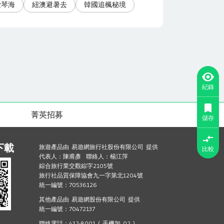
愛琴海
紐澳避暑去
韓國追楓秘境
紀錄
菁英招募
儲存
下載
旅遊產品由 易遊網旅行社股份有限公司 提供
比較
代表人：陳甫彥 聯絡人：楊江萍
綜合旅行業交觀綜字2105號
旅行社品質保障協會九一字第北1204號
統一編號：70536126
其他產品由 易遊網股份有限公司 提供
統一編號：70472137
聯絡電話：412-8001 ( 手機加 02 )