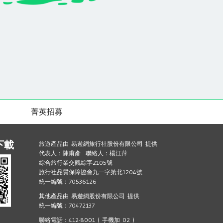
菁英招募
下載
旅遊產品由 易遊網旅行社股份有限公司 提供
代表人：陳甫彥 聯絡人：楊江萍
綜合旅行業交觀綜字2105號
旅行社品質保障協會九一字第北1204號
統一編號：70536126
其他產品由 易遊網股份有限公司 提供
統一編號：70472137
聯絡電話：412-8001 ( 手機加 02 )