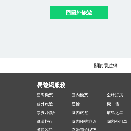
回國外旅遊
關於易遊網
易遊網服務
國際機票
國內機票
全球訂房
國外旅遊
遊輪
機 + 酒
票券/體驗
國內旅遊
環島之星
鐵道旅行
國內飛機旅遊
國內外租車
護照簽證
高鐵國旅聯票