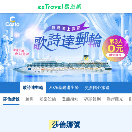
歌詩達郵輪
2026基隆港出發
更多國外旅遊
莎倫娜號
艙房
娛樂設施
登船須知
碼頭報到
靠岸觀光
莎倫娜號