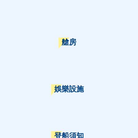
艙房
娛樂設施
登船須知