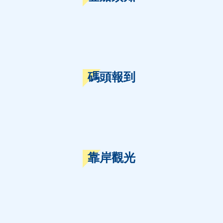
碼頭報到
靠岸觀光