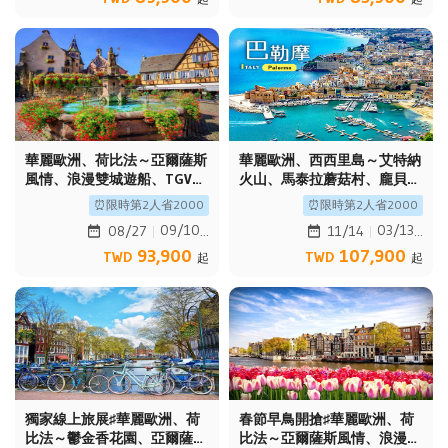
華麗歐洲、荷比法～亞爾薩斯
華麗歐洲、西西里島～艾特納
風情、浪漫雙城遊船、TGV高
火山、馬泰拉蘑菇村、龐貝火
速列車、百年古蹟餐廳10日
山古城、漫遊羅馬假期10日
⏰限時第2人省2000
⏰限時第2人省2000
09/10
03/13
08/27
11/14
93,900
107,900
TWD
TWD
起
起
獨家線上旅展♯華麗歐洲、荷
春節早鳥開搶♯華麗歐洲、荷
比法～鬱金香花園、亞爾薩斯
比法～亞爾薩斯風情、浪漫雙