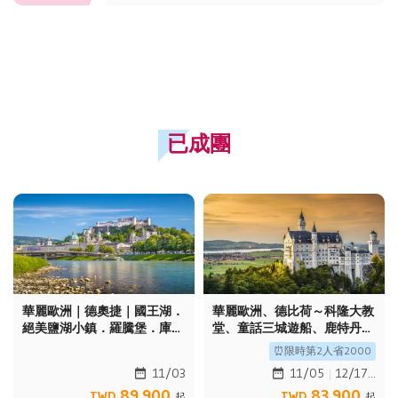
「華航/長榮歐美團旅」兩人折$3500，折扣碼
限量50份。出發日限2026/12/31前購買符合條
件之產品。數量有限用完為止，以折扣碼使用先
後順序為準。一旦使用訂單取消亦不可返還。
已成團
華麗歐洲｜德奧捷｜國王湖．
華麗歐洲、德比荷～科隆大教
絕美鹽湖小鎮．羅騰堡．庫倫
堂、童話三城遊船、鹿特丹方
諾夫．布拉格遊船10日
塊屋、羅曼蒂克大道10日
⏰限時第2人省2000
12/17
11/03
11/05
89,900
83,900
TWD
TWD
起
起