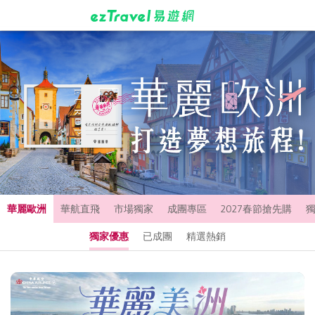
華麗歐洲
華航直飛
市場獨家
成團專區
2027春節搶先購
獨家優惠
已成團
精選熱銷