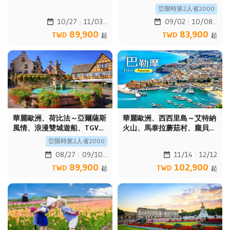
鎮．羅騰堡．庫倫諾夫．布拉
遊船、鹿特丹方塊屋、羅曼蒂
⏰限時第2人省2000
格遊船10日
克大道10日
11/03
10/08
10/27
09/02
89,900
83,900
TWD
TWD
起
起
華麗歐洲、荷比法～亞爾薩斯
華麗歐洲、西西里島～艾特納
風情、浪漫雙城遊船、TGV高
火山、馬泰拉蘑菇村、龐貝火
速列車、百年古蹟餐廳10日
山古城、漫遊羅馬假期10日
⏰限時第2人省2000
09/10
12/12
08/27
11/14
89,900
102,900
TWD
TWD
起
起