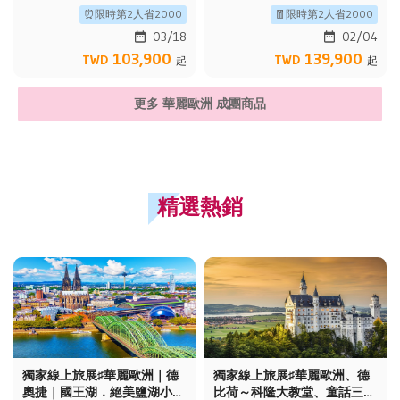
風情、TGV高速列車、百年古
城遊船、TGV高速列車、五晚
⏰限時第2人省2000
🧧限時第2人省2000
蹟餐廳10日
五星飯店10日
03/18
02/04
103,900
139,900
TWD
TWD
起
起
更多 華麗歐洲 成團商品
精選熱銷
獨家線上旅展♯華麗歐洲｜德
獨家線上旅展♯華麗歐洲、德
奧捷｜國王湖．絕美鹽湖小
比荷～科隆大教堂、童話三城